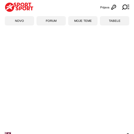
Prijava
Otvori profi
Ot
NOVO
FORUM
MOJE TEME
TABELE