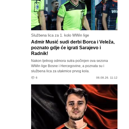
Službena lica za 1. kolo WWin lige
Admir Musić sudi derbi Borca i Veleža,
poznato gdje će igrati Sarajevo i
Radnik!
Nakon ljetnog odmora sutra počinjen ova sezona
WWin lige Bosne i Hercegovine, a poznata su i
službena lica za utakmice prvog kola.
6
06.08.26. 11:12