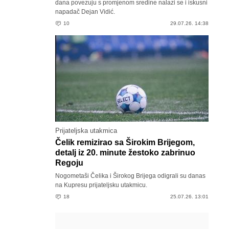
dana povezuju s promjenom sredine nalazi se i iskusni
napadač Dejan Vidić.
10
29.07.26. 14:38
Prijateljska utakmica
Čelik remizirao sa Širokim Brijegom,
detalj iz 20. minute žestoko zabrinuo
Regoju
Nogometaši Čelika i Širokog Brijega odigrali su danas
na Kupresu prijateljsku utakmicu.
18
25.07.26. 13:01