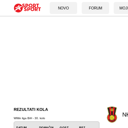
NOVO
FORUM
MOJ
REZULTATI KOLA
NK
WWin liga BiH - 30. kolo
DATUM
DOMAĆIN
GOST
REZ