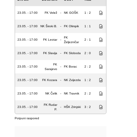
23.05. - 17:00
FK Velež
-
NK GOŠK
1 : 2
23.05. - 17:00
NK Široki B.
-
FK Olimpik
1 : 1
FK
23.05. - 17:00
FK Leotar
-
2 : 1
Željezničar
23.05. - 17:00
FK Slavija
-
FK Sloboda
2 : 0
FK
23.05. - 17:00
-
FK Borac
2 : 2
Sarajevo
23.05. - 17:00
FK Kozara
-
NK Zvijezda
1 : 2
23.05. - 17:00
NK Čelik
-
NK Travnik
2 : 2
FK Rudar
23.05. - 17:00
-
HŠK Zrinjski
3 : 2
P.
Potpuni raspored