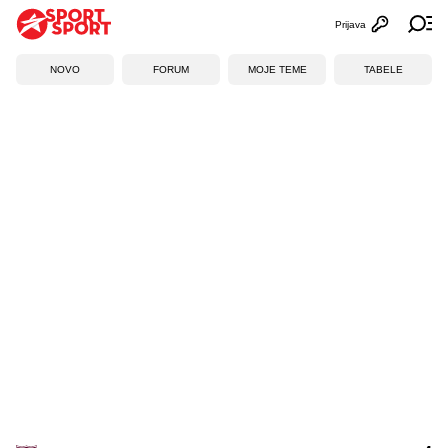
Prijava
Otvori profi
Ot
NOVO
FORUM
MOJE TEME
TABELE