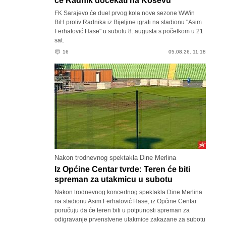
će Radnik dočekati na Koševu
FK Sarajevo će duel prvog kola nove sezone WWin
BiH protiv Radnika iz Bijeljine igrati na stadionu "Asim
Ferhatović Hase" u subotu 8. augusta s početkom u 21
sat.
16
05.08.26. 11:18
Nakon trodnevnog spektakla Dine Merlina
Iz Općine Centar tvrde: Teren će biti
spreman za utakmicu u subotu
Nakon trodnevnog koncertnog spektakla Dine Merlina
na stadionu Asim Ferhatović Hase, iz Općine Centar
poručuju da će teren biti u potpunosti spreman za
odigravanje prvenstvene utakmice zakazane za subotu