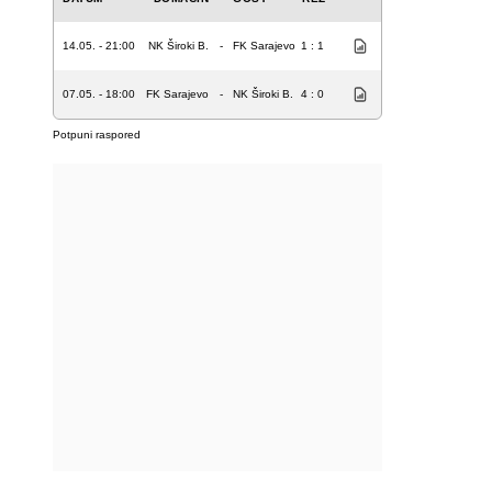
14.05. - 21:00
NK Široki B.
-
FK Sarajevo
1 : 1
07.05. - 18:00
FK Sarajevo
-
NK Široki B.
4 : 0
Potpuni raspored