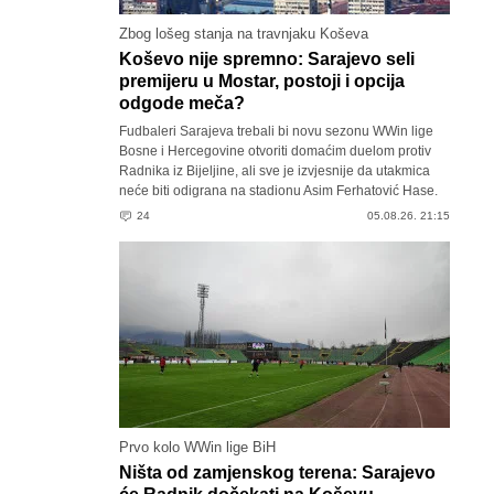
Zbog lošeg stanja na travnjaku Koševa
Koševo nije spremno: Sarajevo seli
premijeru u Mostar, postoji i opcija
odgode meča?
Fudbaleri Sarajeva trebali bi novu sezonu WWin lige
Bosne i Hercegovine otvoriti domaćim duelom protiv
Radnika iz Bijeljine, ali sve je izvjesnije da utakmica
neće biti odigrana na stadionu Asim Ferhatović Hase.
24
05.08.26. 21:15
Prvo kolo WWin lige BiH
Ništa od zamjenskog terena: Sarajevo