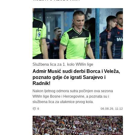
Službena lica za 1. kolo WWin lige
Admir Musić sudi derbi Borca i Veleža,
poznato gdje će igrati Sarajevo i
Radnik!
Nakon ljetnog odmora sutra počinjen ova sezona
WWin lige Bosne i Hercegovine, a poznata su i
službena lica za utakmice prvog kola.
6
06.08.26. 11:12