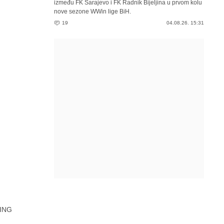
između FK Sarajevo i FK Radnik Bijeljina u prvom kolu
nove sezone WWin lige BiH.
19
04.08.26. 15:31
ING