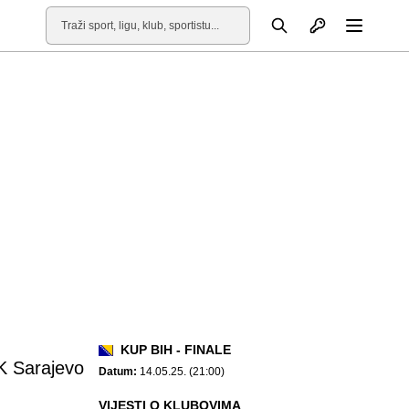
Otvori profil
Pretraga
Otvori
KUP BIH - FINALE
K Sarajevo
Datum:
14.05.25. (21:00)
VIJESTI O KLUBOVIMA