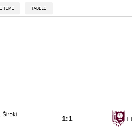
E TEME
TABELE
 Široki
1
:
1
F