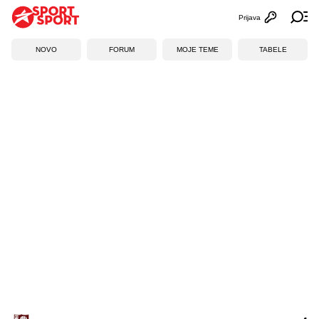
Prijava
Otvori profi
Ot
NOVO
FORUM
MOJE TEME
TABELE