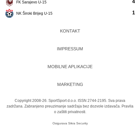
4
FK Sarajevo U-15
1
NK Široki Brijeg U-15
KONTAKT
IMPRESSUM
MOBILNE APLIKACIJE
MARKETING
Copyright 2008-26. SportSport d.o.o. ISSN 2744-2195. Sva prava
zadržana. Zabranjeno preuzimanje sadržaja bez dozvole izdavača.
Pravila
o zaštiti privatnosti.
Osigurava
Sikra Security