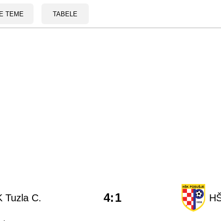
E TEME
TABELE
4
:
1
 Tuzla C.
HŠ