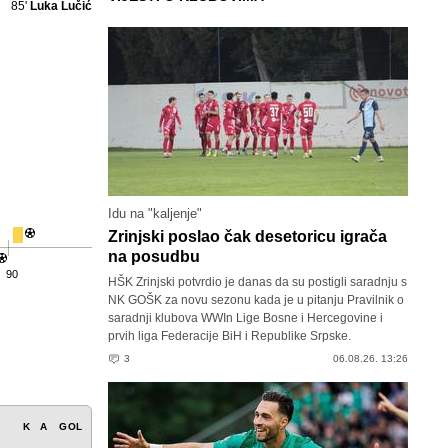
85'
Luka Lučić
Idu na "kaljenje"
Zrinjski poslao čak desetoricu igrača
na posudbu
90
HŠK Zrinjski potvrdio je danas da su postigli saradnju s
NK GOŠK za novu sezonu kada je u pitanju Pravilnik o
saradnji klubova WWIn Lige Bosne i Hercegovine i
prvih liga Federacije BiH i Republike Srpske.
3
06.08.26. 13:26
K
A
GOL