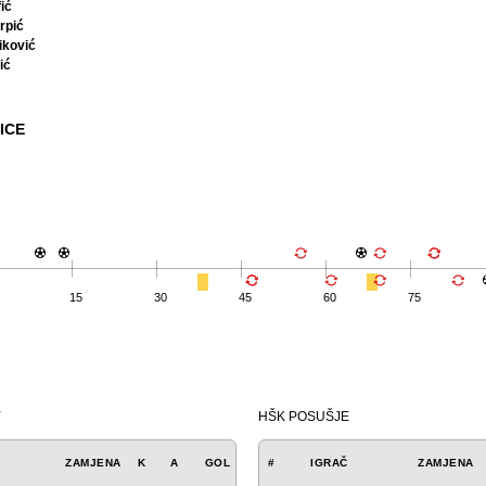
ić
rpić
iković
ić
ICE
15
30
45
60
75
Y
HŠK POSUŠJE
ZAMJENA
K
A
GOL
#
IGRAČ
ZAMJENA