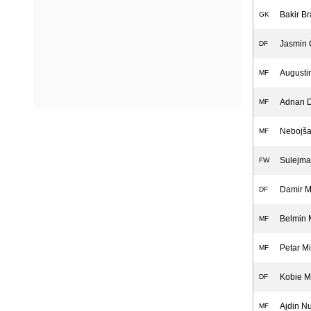
Bakir Br
GK
Jasmin 
DF
Augusti
MF
Adnan D
MF
Nebojša
MF
Sulejma
FW
Damir M
DF
Belmin 
MF
Petar Mi
MF
Kobie M
DF
Ajdin N
MF