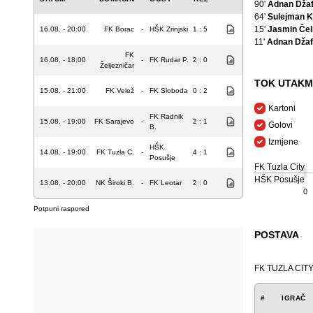
90'
Adnan Džaf
64'
Sulejman K
15'
Jasmin Čel
16.08. - 20:00
FK Borac
-
HŠK Zrinjski
1 : 5
11'
Adnan Džaf
FK
16.08. - 18:00
-
FK Rudar P.
2 : 0
Željezničar
TOK UTAKM
15.08. - 21:00
FK Velež
-
FK Sloboda
0 : 2
Kartoni
FK Radnik
15.08. - 19:00
FK Sarajevo
-
2 : 1
Golovi
B.
Izmjene
HŠK
14.08. - 19:00
FK Tuzla C.
-
4 : 1
Posušje
FK Tuzla City
HŠK Posušje
13.08. - 20:00
NK Široki B.
-
FK Leotar
2 : 0
0
Potpuni raspored
POSTAVA
FK TUZLA CIT
#
IGRAČ