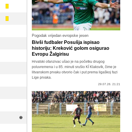
Pogodak vrijedan evropske jesen
Bivši fudbaler Posušja ispisao
historiju: Kreković golom osigurao
Evropu Žalgirisu
Hrvatski ofanzivac ušao je na početku drugog
poluvremena i u 85. minuti srušio KÍ Klaksvík, čime je
litvanskom prvaku otvorio čak i put prema ligaškoj fazi
Lige prvaka.
29.07.26. 21:21