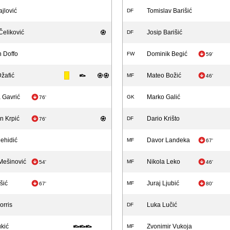
ajlović
Tomislav Barišić
DF
Čeliković
Josip Barišić
DF
n Doffo
Dominik Begić
FW
59'
žafić
Mateo Božić
MF
46'
 Gavrić
Marko Galić
GK
76'
n Krpić
Dario Krišto
DF
76'
ehidić
Davor Landeka
MF
67'
Mešinović
Nikola Leko
MF
54'
46'
šić
Juraj Ljubić
MF
67'
80'
orris
Luka Lučić
DF
ukić
Zvonimir Vukoja
MF