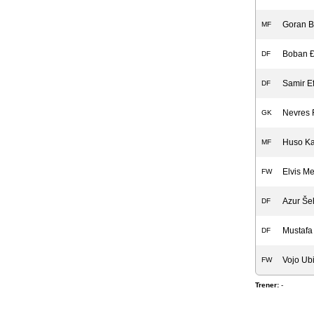
Goran B
MF
Boban Đ
DF
Samir E
DF
Nevres 
GK
Huso Ka
MF
Elvis M
FW
Azur Še
DF
Mustafa 
DF
Vojo Ub
FW
Trener:
-