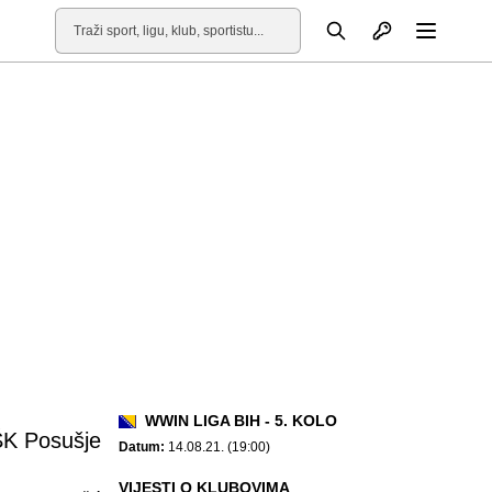
Otvori profil
Pretraga
Otvori
WWIN LIGA BIH - 5. KOLO
K Posušje
Datum:
14.08.21. (19:00)
VIJESTI O KLUBOVIMA