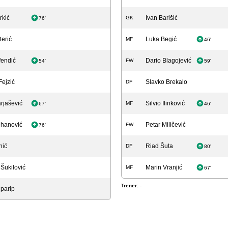
rkić
Ivan Barišić
GK
76'
erić
Luka Begić
MF
46'
fendić
Dario Blagojević
FW
54'
59'
Fejzić
Slavko Brekalo
DF
rjašević
Silvio Ilinković
MF
67'
46'
ehanović
Petar Miličević
FW
76'
hić
Riad Šuta
DF
80'
Šukilović
Marin Vranjić
MF
67'
Trener:
-
iparip