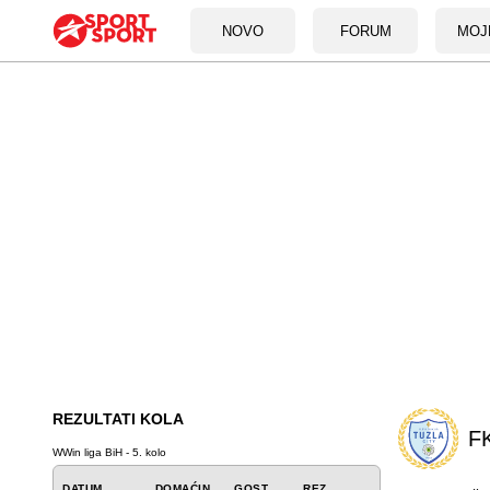
NOVO
FORUM
MOJ
REZULTATI KOLA
FK
WWin liga BiH - 5. kolo
DATUM
DOMAĆIN
GOST
REZ