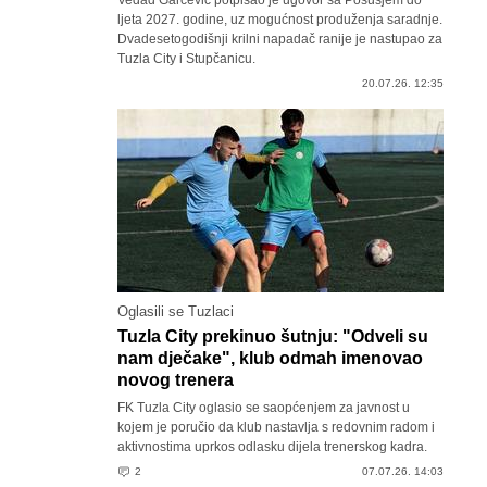
Vedad Garčević potpisao je ugovor sa Posušjem do
ljeta 2027. godine, uz mogućnost produženja saradnje.
Dvadesetogodišnji krilni napadač ranije je nastupao za
Tuzla City i Stupčanicu.
20.07.26. 12:35
Oglasili se Tuzlaci
Tuzla City prekinuo šutnju: "Odveli su
nam dječake", klub odmah imenovao
novog trenera
FK Tuzla City oglasio se saopćenjem za javnost u
kojem je poručio da klub nastavlja s redovnim radom i
aktivnostima uprkos odlasku dijela trenerskog kadra.
2
07.07.26. 14:03