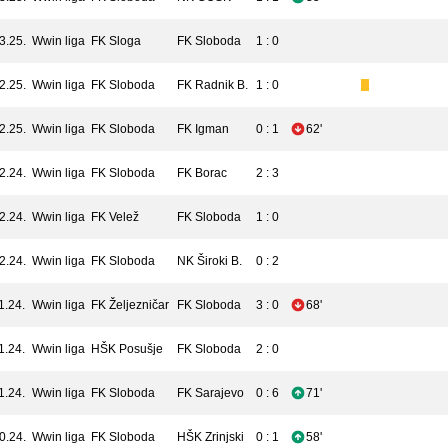
3.25.
Wwin liga
FK Sloga
FK Sloboda
1 : 0
2.25.
Wwin liga
FK Sloboda
FK Radnik B.
1 : 0
2.25.
Wwin liga
FK Sloboda
FK Igman
0 : 1
62'
2.24.
Wwin liga
FK Sloboda
FK Borac
2 : 3
2.24.
Wwin liga
FK Velež
FK Sloboda
1 : 0
2.24.
Wwin liga
FK Sloboda
NK Široki B.
0 : 2
1.24.
Wwin liga
FK Željezničar
FK Sloboda
3 : 0
68'
1.24.
Wwin liga
HŠK Posušje
FK Sloboda
2 : 0
1.24.
Wwin liga
FK Sloboda
FK Sarajevo
0 : 6
71'
0.24.
Wwin liga
FK Sloboda
HŠK Zrinjski
0 : 1
58'