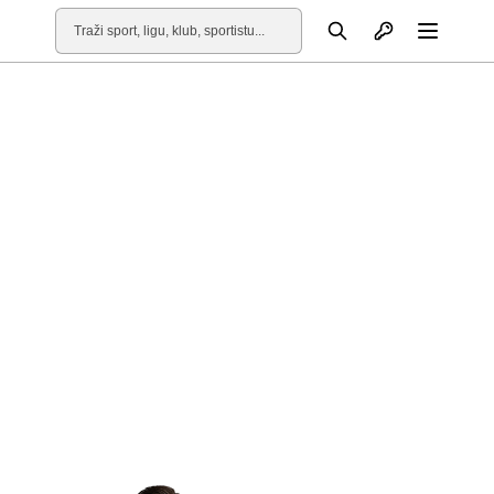
Otvori profil
Pretraga
Otvori