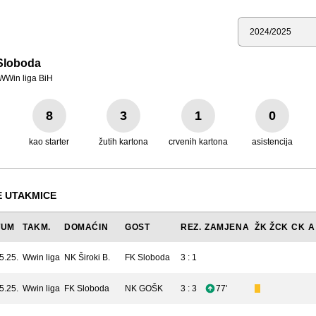
Sezona
Sloboda
WWin liga BiH
8
3
1
0
kao starter
žutih kartona
crvenih kartona
asistencija
 UTAKMICE
TUM
TAKM.
DOMAĆIN
GOST
REZ.
ZAMJENA
ŽK
ŽCK
CK
A
5.25.
Wwin liga
NK Široki B.
FK Sloboda
3 : 1
5.25.
Wwin liga
FK Sloboda
NK GOŠK
3 : 3
77'