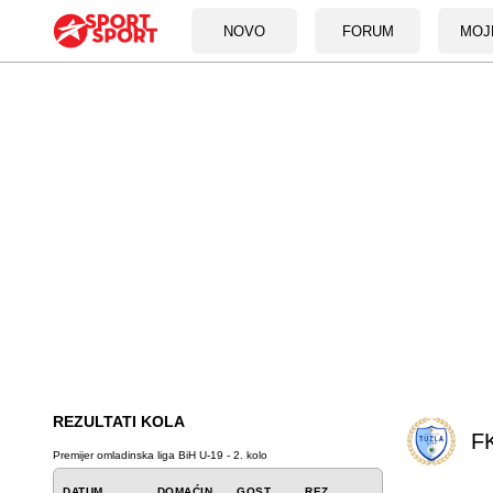
NOVO
FORUM
MOJ
REZULTATI KOLA
FK
Premijer omladinska liga BiH U-19 - 2. kolo
DATUM
DOMAĆIN
GOST
REZ