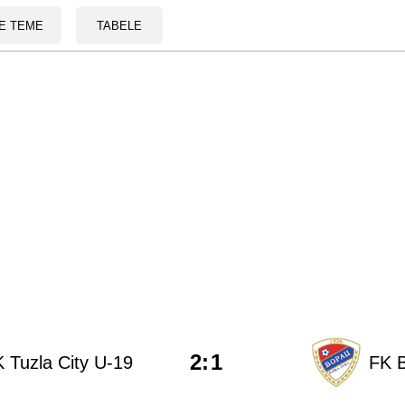
E TEME
TABELE
2
:
1
 Tuzla City U-19
FK 