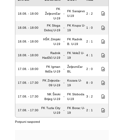
FK
FK Sarajevo
18.08. - 18:00
Željezničar
-
2 : 2
U-19
U-19
FK Sloga
FK Krupa U-
18.08. - 18:00
-
1 : 0
Doboj U-19
19
HŠK Zrinjski
FK Radnik
18.08. - 18:00
-
2 : 1
U-19
B. U-19
Radnik
FK Velež U-
18.08. - 18:00
-
4 : 1
Hadžići U-19
19
FK Igman
Željezničar
17.08. - 18:00
-
2 : 0
Ilidža U-19
BL
FK Zvijezda-
Kozara U-
17.08. - 17:30
-
8 : 0
09 U-19
19
NK Široki
FK Sloboda
17.08. - 17:30
-
3 : 2
Brijeg U-19
U-19
FK Tuzla City
FK Borac U-
17.08. - 17:30
-
2 : 1
U-19
19
Potpuni raspored