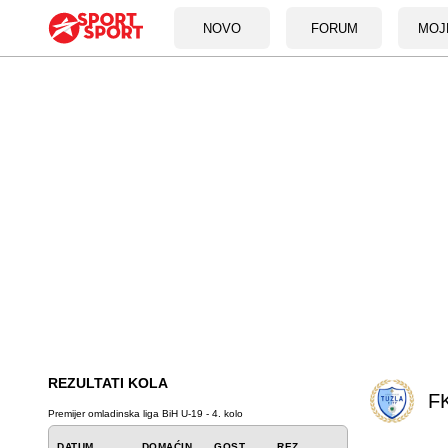
NOVO
FORUM
MOJ
REZULTATI KOLA
FK
Premijer omladinska liga BiH U-19 - 4. kolo
DATUM
DOMAĆIN
GOST
REZ