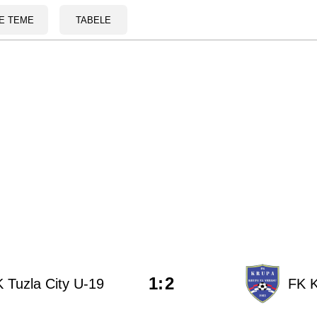
E TEME
TABELE
1
:
2
 Tuzla City U-19
FK K