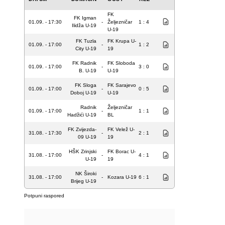
FK
FK Igman
01.09. - 17:30
-
Željezničar
1 : 4
Ilidža U-19
U-19
FK Tuzla
FK Krupa U-
01.09. - 17:00
-
1 : 2
City U-19
19
FK Radnik
FK Sloboda
01.09. - 17:00
-
3 : 0
B. U-19
U-19
FK Sloga
FK Sarajevo
01.09. - 17:00
-
0 : 5
Doboj U-19
U-19
Radnik
Željezničar
01.09. - 17:00
-
1 : 1
Hadžići U-19
BL
FK Zvijezda-
FK Velež U-
31.08. - 17:30
-
2 : 1
09 U-19
19
HŠK Zrinjski
FK Borac U-
31.08. - 17:00
-
4 : 1
U-19
19
NK Široki
31.08. - 17:00
-
Kozara U-19
6 : 1
Brijeg U-19
Potpuni raspored