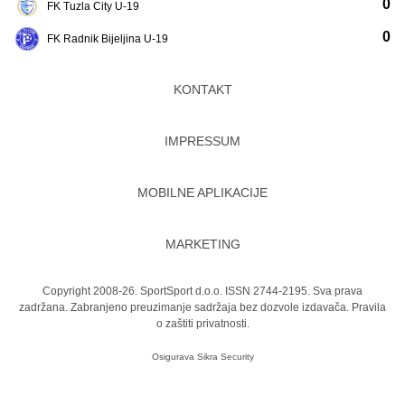
0
FK Tuzla City U-19
0
FK Radnik Bijeljina U-19
KONTAKT
IMPRESSUM
MOBILNE APLIKACIJE
MARKETING
Copyright 2008-26. SportSport d.o.o. ISSN 2744-2195. Sva prava
zadržana. Zabranjeno preuzimanje sadržaja bez dozvole izdavača.
Pravila
o zaštiti privatnosti.
Osigurava
Sikra Security