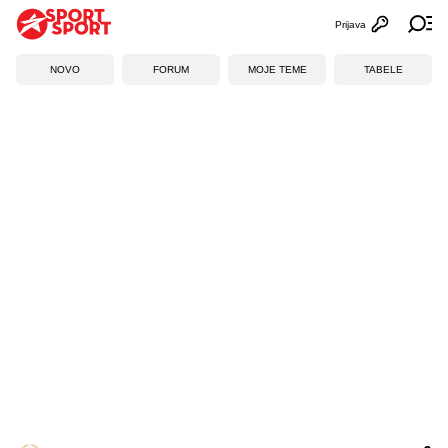
Prijava
Otvori profi
Ot
NOVO
FORUM
MOJE TEME
TABELE