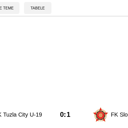
E TEME
TABELE
0
:
1
 Tuzla City U-19
FK Sl