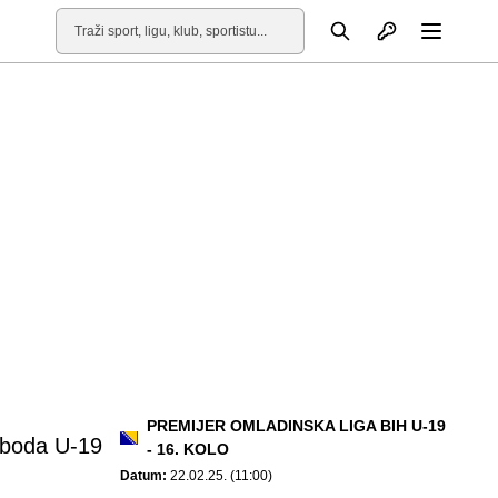
Otvori profil
Pretraga
Otvori
PREMIJER OMLADINSKA LIGA BIH U-19
oboda U-19
- 16. KOLO
Datum:
22.02.25. (11:00)