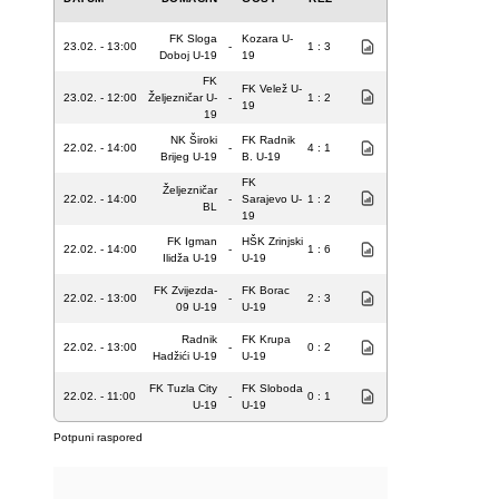
FK Sloga
Kozara U-
23.02. - 13:00
-
1 : 3
Doboj U-19
19
FK
FK Velež U-
23.02. - 12:00
Željezničar U-
-
1 : 2
19
19
NK Široki
FK Radnik
22.02. - 14:00
-
4 : 1
Brijeg U-19
B. U-19
FK
Željezničar
22.02. - 14:00
-
Sarajevo U-
1 : 2
BL
19
FK Igman
HŠK Zrinjski
22.02. - 14:00
-
1 : 6
Ilidža U-19
U-19
FK Zvijezda-
FK Borac
22.02. - 13:00
-
2 : 3
09 U-19
U-19
Radnik
FK Krupa
22.02. - 13:00
-
0 : 2
Hadžići U-19
U-19
FK Tuzla City
FK Sloboda
22.02. - 11:00
-
0 : 1
U-19
U-19
Potpuni raspored