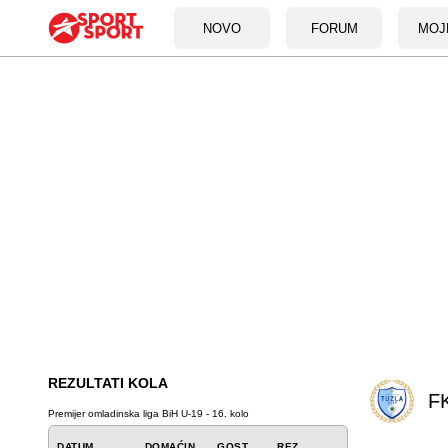
NOVO
FORUM
MOJ
REZULTATI KOLA
FK
Premijer omladinska liga BiH U-19 - 16. kolo
DATUM
DOMAĆIN
GOST
REZ