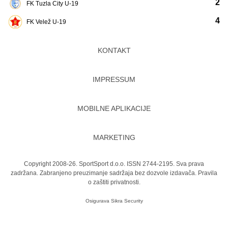
2
FK Tuzla City U-19
4
FK Velež U-19
KONTAKT
IMPRESSUM
MOBILNE APLIKACIJE
MARKETING
Copyright 2008-26. SportSport d.o.o. ISSN 2744-2195. Sva prava
zadržana. Zabranjeno preuzimanje sadržaja bez dozvole izdavača.
Pravila
o zaštiti privatnosti.
Osigurava
Sikra Security