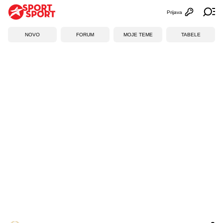
Prijava
Otvori profi
Ot
NOVO
FORUM
MOJE TEME
TABELE