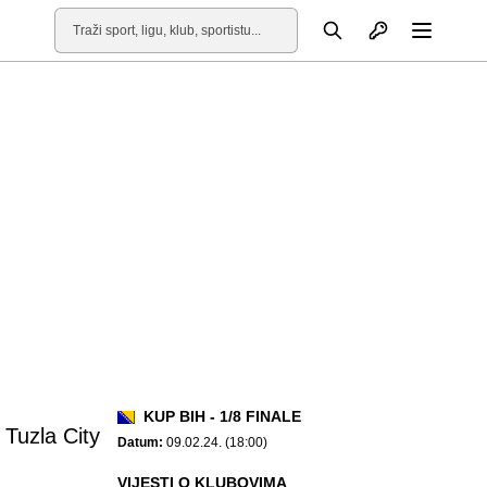
Otvori profil
Pretraga
Otvori
KUP BIH - 1/8 FINALE
 Tuzla City
Datum:
09.02.24. (18:00)
VIJESTI O KLUBOVIMA