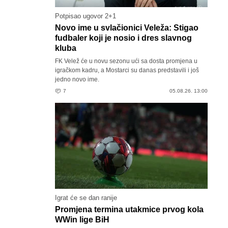
Potpisao ugovor 2+1
Novo ime u svlačionici Veleža: Stigao
fudbaler koji je nosio i dres slavnog
kluba
FK Velež će u novu sezonu ući sa dosta promjena u
igračkom kadru, a Mostarci su danas predstavili i još
jedno novo ime.
7
05.08.26. 13:00
Igrat će se dan ranije
Promjena termina utakmice prvog kola
WWin lige BiH