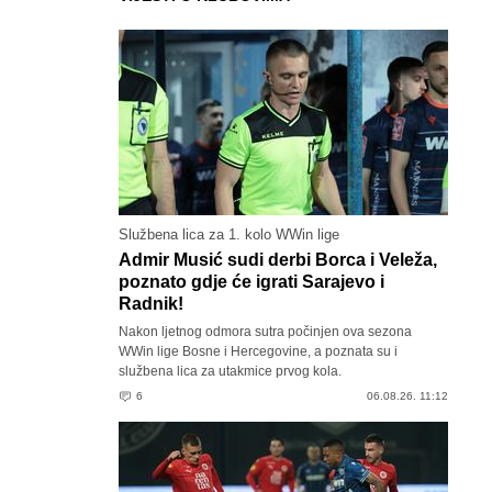
Službena lica za 1. kolo WWin lige
Admir Musić sudi derbi Borca i Veleža,
poznato gdje će igrati Sarajevo i
Radnik!
Nakon ljetnog odmora sutra počinjen ova sezona
WWin lige Bosne i Hercegovine, a poznata su i
službena lica za utakmice prvog kola.
6
06.08.26. 11:12