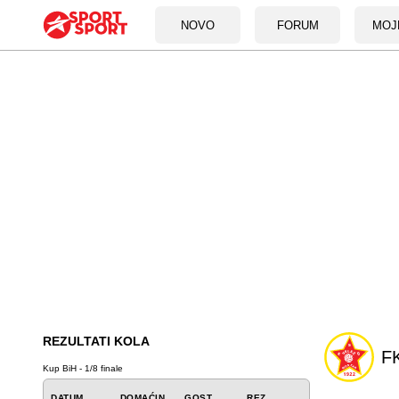
NOVO
FORUM
MOJ
REZULTATI KOLA
FK
Kup BiH - 1/8 finale
DATUM
DOMAĆIN
GOST
REZ