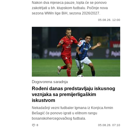
Nakon dva mjeseca pauze, lopta će se ponovo
zakotrljati u bh. klupskom fudbalu. Počinje nova
sezona WWin lige BiH, sezona 2026/2027.
05.08.26. 12:00
Dogovorena saradnja
Rođeni danas predstavljaju iskusnog
veznjaka sa premijerligaškim
iskustvom
Nekadašnji vezni fudbaler Igmana iz Konjica Armin
Bešagić će ponovo igrati u elitnom rangu
bosanskohercegovačkog fudbala.
8
05.08.26. 07:10