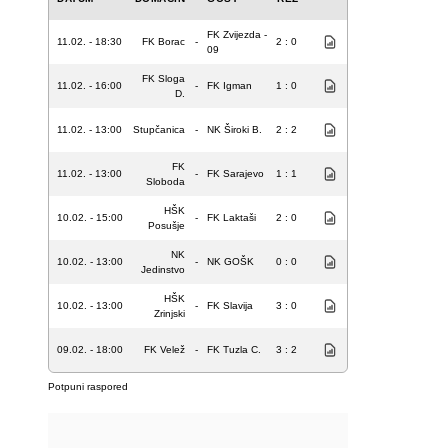
FK Zvijezda -
11.02. - 18:30
FK Borac
-
2 : 0
09
FK Sloga
11.02. - 16:00
-
FK Igman
1 : 0
D.
11.02. - 13:00
Stupčanica
-
NK Široki B.
2 : 2
FK
11.02. - 13:00
-
FK Sarajevo
1 : 1
Sloboda
HŠK
10.02. - 15:00
-
FK Laktaši
2 : 0
Posušje
NK
10.02. - 13:00
-
NK GOŠK
0 : 0
Jedinstvo
HŠK
10.02. - 13:00
-
FK Slavija
3 : 0
Zrinjski
09.02. - 18:00
FK Velež
-
FK Tuzla C.
3 : 2
Potpuni raspored