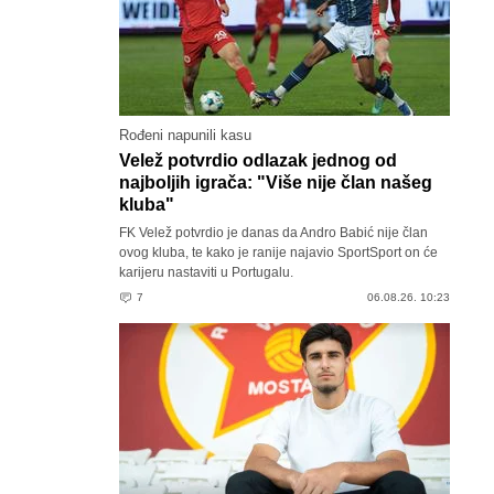
Rođeni napunili kasu
Velež potvrdio odlazak jednog od
najboljih igrača: "Više nije član našeg
kluba"
FK Velež potvrdio je danas da Andro Babić nije član
ovog kluba, te kako je ranije najavio SportSport on će
karijeru nastaviti u Portugalu.
7
06.08.26. 10:23