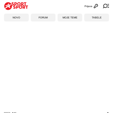
Prijava
Otvori profi
Ot
NOVO
FORUM
MOJE TEME
TABELE