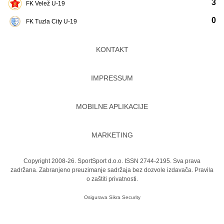
3
FK Velež U-19
0
FK Tuzla City U-19
KONTAKT
IMPRESSUM
MOBILNE APLIKACIJE
MARKETING
Copyright 2008-26. SportSport d.o.o. ISSN 2744-2195. Sva prava
zadržana. Zabranjeno preuzimanje sadržaja bez dozvole izdavača.
Pravila
o zaštiti privatnosti.
Osigurava
Sikra Security