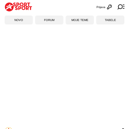
Prijava
Otvori profi
Ot
NOVO
FORUM
MOJE TEME
TABELE