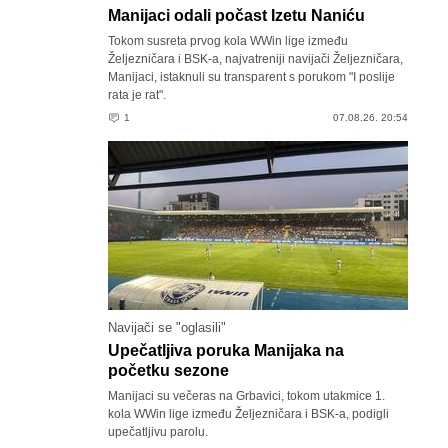
Manijaci odali počast Izetu Naniću
Tokom susreta prvog kola WWin lige između
Željezničara i BSK-a, najvatreniji navijači Željezničara,
Manijaci, istaknuli su transparent s porukom "I poslije
rata je rat".
1
07.08.26. 20:54
Navijači se "oglasili"
Upečatljiva poruka Manijaka na
početku sezone
Manijaci su večeras na Grbavici, tokom utakmice 1.
kola WWin lige između Željezničara i BSK-a, podigli
upečatljivu parolu.