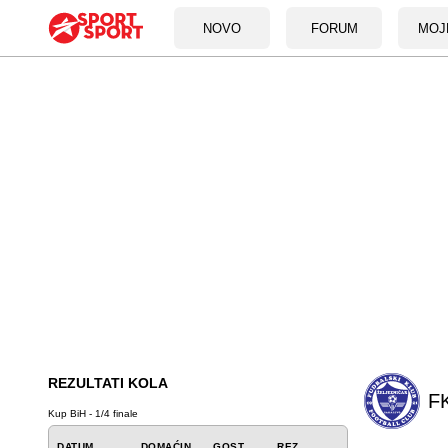
NOVO
FORUM
MOJ
REZULTATI KOLA
FK
Kup BiH - 1/4 finale
DATUM
DOMAĆIN
GOST
REZ