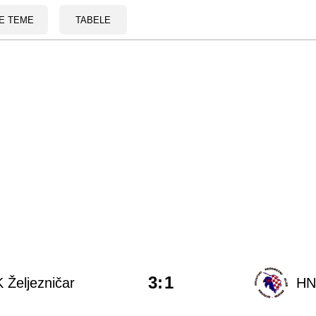
E TEME
TABELE
3
:
1
 Željezničar
HN