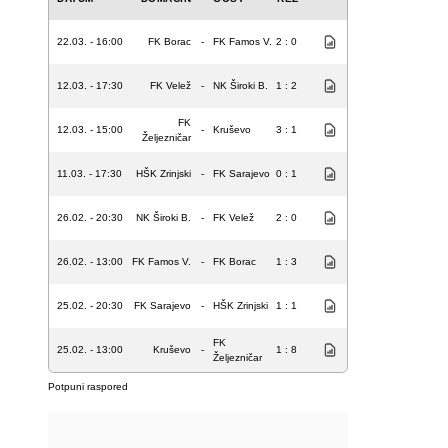
22.03. - 16:00
FK Borac
-
FK Famos V.
2 : 0
12.03. - 17:30
FK Velež
-
NK Široki B.
1 : 2
FK
12.03. - 15:00
-
Kruševo
3 : 1
Željezničar
11.03. - 17:30
HŠK Zrinjski
-
FK Sarajevo
0 : 1
26.02. - 20:30
NK Široki B.
-
FK Velež
2 : 0
26.02. - 13:00
FK Famos V.
-
FK Borac
1 : 3
25.02. - 20:30
FK Sarajevo
-
HŠK Zrinjski
1 : 1
FK
25.02. - 13:00
Kruševo
-
1 : 8
Željezničar
Potpuni raspored