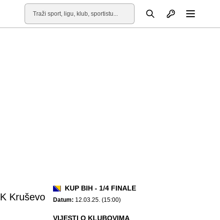
Otvori profil
Pretraga
Otvori
KUP BIH - 1/4 FINALE
K Kruševo
Datum:
12.03.25. (15:00)
VIJESTI O KLUBOVIMA