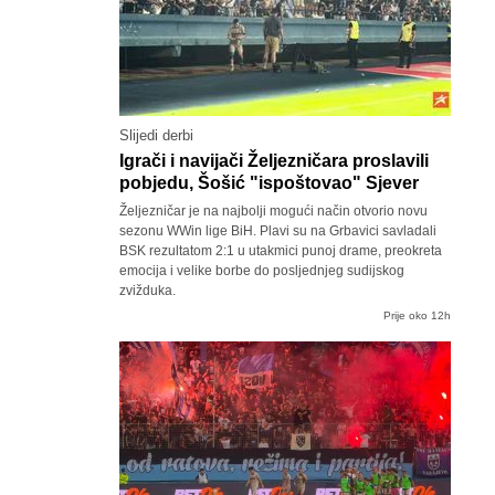
Slijedi derbi
Igrači i navijači Željezničara proslavili
pobjedu, Šošić "ispoštovao" Sjever
Željezničar je na najbolji mogući način otvorio novu
sezonu WWin lige BiH. Plavi su na Grbavici savladali
BSK rezultatom 2:1 u utakmici punoj drame, preokreta
emocija i velike borbe do posljednjeg sudijskog
zvižduka.
Prije oko 12h