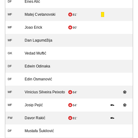
Enes Alić
DF
Matej Cvetanovski
MF
81'
Joao Erick
MF
90'
Dan Lagumdžija
MF
Vedad Muftić
GK
Edwin Odinaka
DF
Edin Osmanović
DF
Vinicius Silveira Peixoto
MF
64'
Josip Pejić
MF
64'
Davor Rakić
FW
81'
Mustafa Šukilović
DF