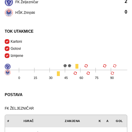
2
FK Željezničar
0
HŠK Zrinjski
TOK UTAKMICE
Kartoni
Golovi
Izmjene
0
15
30
45
60
75
90
POSTAVA
FK ŽELJEZNIČAR
#
IGRAČ
ZAMJENA
K
A
GOL