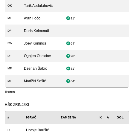
Tarik Abdulahović
GK
Afan Fočo
MF
81'
Daris Kelmendi
DF
Joey Konings
FW
64'
Ognjen Obradov
DF
90'
Dženan Šabić
MF
81'
Madžid Šošić
MF
64'
Trener:
-
HŠK ZRINJSKI
#
IGRAČ
ZAMJENA
K
A
GOL
Hrvoje Barišić
DF