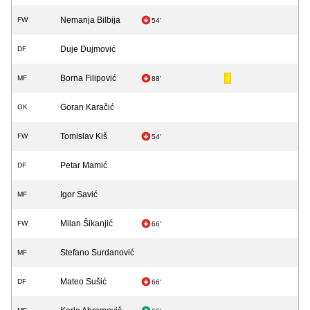
Nemanja Bilbija
FW
54'
Duje Dujmović
DF
Borna Filipović
MF
88'
Goran Karačić
GK
Tomislav Kiš
FW
54'
Petar Mamić
DF
Igor Savić
MF
Milan Šikanjić
FW
66'
Stefano Surdanović
MF
Mateo Sušić
DF
66'