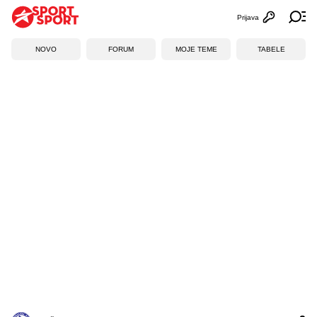
Prijava
Otvori profi
Ot
NOVO
FORUM
MOJE TEME
TABELE