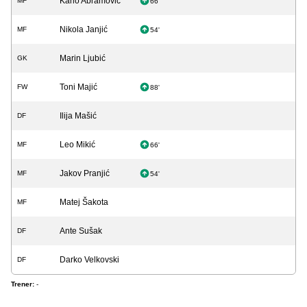
Karlo Abramovič
MF
66'
Nikola Janjić
MF
54'
Marin Ljubić
GK
Toni Majić
FW
88'
Ilija Mašić
DF
Leo Mikić
MF
66'
Jakov Pranjić
MF
54'
Matej Šakota
MF
Ante Sušak
DF
Darko Velkovski
DF
Trener:
-