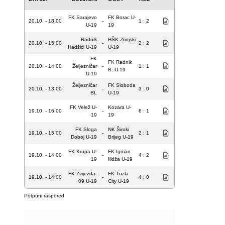
FK Sarajevo
FK Borac U-
20.10. - 18:00
-
1 : 2
U-19
19
Radnik
HŠK Zrinjski
20.10. - 15:00
-
2 : 2
Hadžići U-19
U-19
FK
FK Radnik
20.10. - 14:00
Željezničar
-
1 : 1
B. U-19
U-19
Željezničar
FK Sloboda
20.10. - 13:00
-
3 : 0
BL
U-19
FK Velež U-
Kozara U-
19.10. - 16:00
-
6 : 1
19
19
FK Sloga
NK Široki
19.10. - 15:00
-
2 : 1
Doboj U-19
Brijeg U-19
FK Krupa U-
FK Igman
19.10. - 14:00
-
4 : 2
19
Ilidža U-19
FK Zvijezda-
FK Tuzla
19.10. - 14:00
-
4 : 0
09 U-19
City U-19
Potpuni raspored