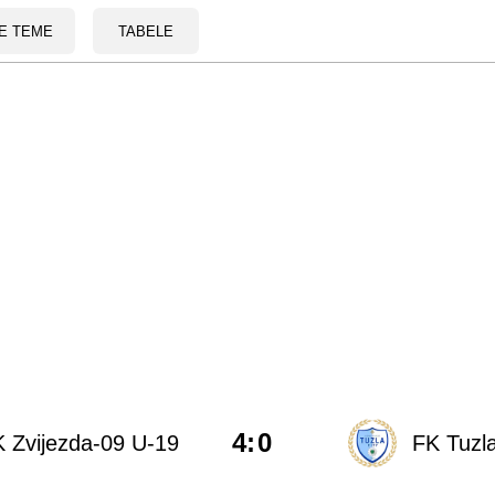
E TEME
TABELE
4
:
0
 Zvijezda-09 U-19
FK Tuzla