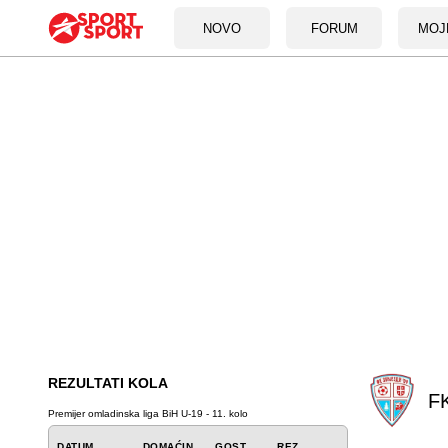
NOVO
FORUM
MOJ
REZULTATI KOLA
FK
Premijer omladinska liga BiH U-19 - 11. kolo
DATUM
DOMAĆIN
GOST
REZ