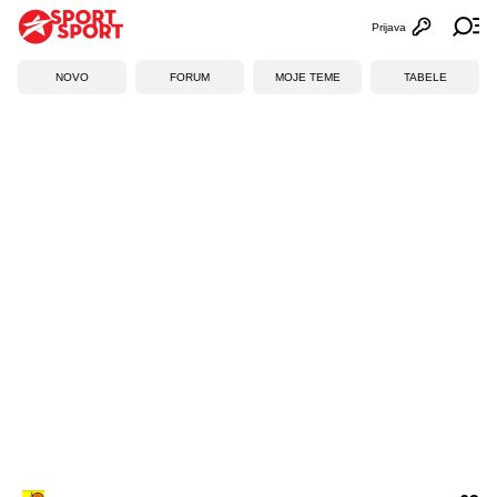
Prijava
Otvori profi
Ot
NOVO
FORUM
MOJE TEME
TABELE