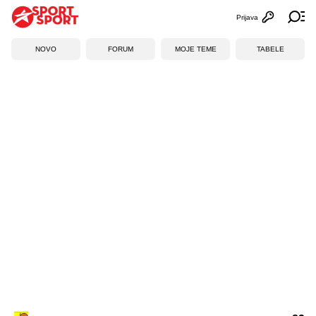
Prijava
Otvori profi
Ot
NOVO
FORUM
MOJE TEME
TABELE