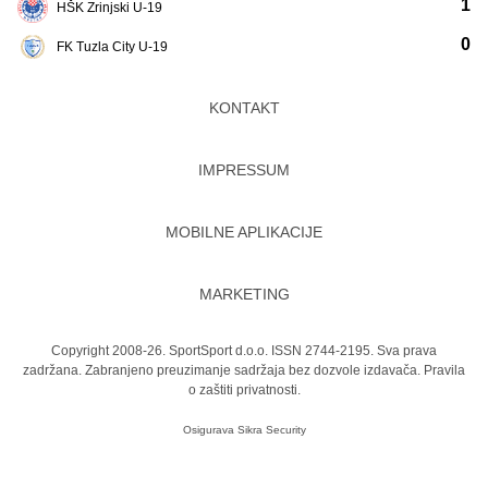
1
HŠK Zrinjski U-19
0
FK Tuzla City U-19
KONTAKT
IMPRESSUM
MOBILNE APLIKACIJE
MARKETING
Copyright 2008-26. SportSport d.o.o. ISSN 2744-2195. Sva prava
zadržana. Zabranjeno preuzimanje sadržaja bez dozvole izdavača.
Pravila
o zaštiti privatnosti.
Osigurava
Sikra Security