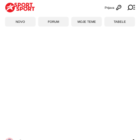
Prijava
Otvori profi
Ot
NOVO
FORUM
MOJE TEME
TABELE