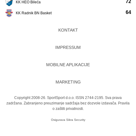
72
KK HEO Bileća
64
KK Radnik BN Basket
KONTAKT
IMPRESSUM
MOBILNE APLIKACIJE
MARKETING
Copyright 2008-26. SportSport d.o.o. ISSN 2744-2195. Sva prava
zadržana. Zabranjeno preuzimanje sadržaja bez dozvole izdavača.
Pravila
o zaštiti privatnosti.
Osigurava
Sikra Security