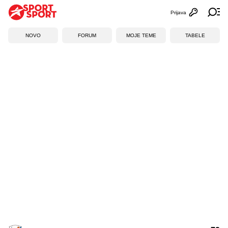
Prijava
Otvori profi
Ot
NOVO
FORUM
MOJE TEME
TABELE