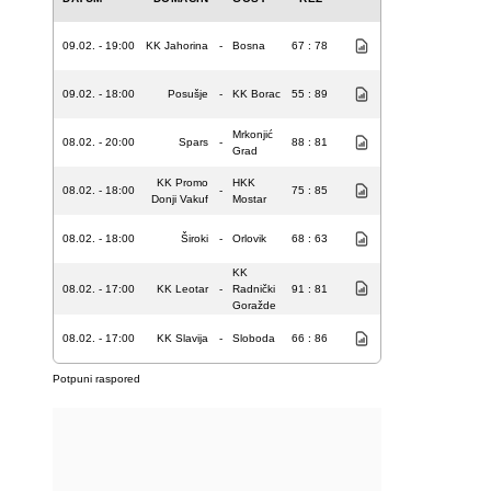
09.02. - 19:00
KK Jahorina
-
Bosna
67 : 78
09.02. - 18:00
Posušje
-
KK Borac
55 : 89
Mrkonjić
08.02. - 20:00
Spars
-
88 : 81
Grad
KK Promo
HKK
08.02. - 18:00
-
75 : 85
Donji Vakuf
Mostar
08.02. - 18:00
Široki
-
Orlovik
68 : 63
KK
08.02. - 17:00
KK Leotar
-
Radnički
91 : 81
Goražde
08.02. - 17:00
KK Slavija
-
Sloboda
66 : 86
Potpuni raspored