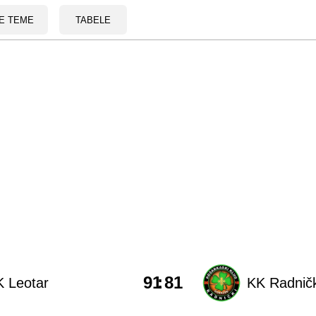
E TEME
TABELE
91
:
81
 Leotar
KK Radnič