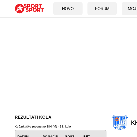
NOVO
FORUM
MOJ
REZULTATI KOLA
KK
Košarkaško prvenstvo BiH (M) - 18. kolo
DATUM
DOMAĆIN
GOST
REZ