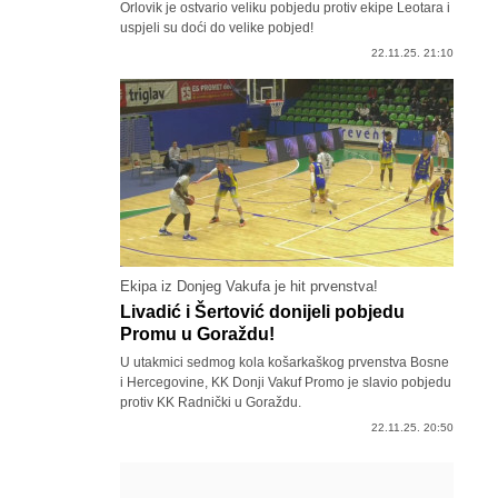
Orlovik je ostvario veliku pobjedu protiv ekipe Leotara i
uspjeli su doći do velike pobjed!
22.11.25. 21:10
Ekipa iz Donjeg Vakufa je hit prvenstva!
Livadić i Šertović donijeli pobjedu
Promu u Goraždu!
U utakmici sedmog kola košarkaškog prvenstva Bosne
i Hercegovine, KK Donji Vakuf Promo je slavio pobjedu
protiv KK Radnički u Goraždu.
22.11.25. 20:50