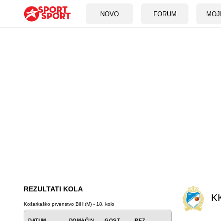
NOVO
FORUM
MOJ
REZULTATI KOLA
KK
Košarkaško prvenstvo BiH (M) - 18. kolo
DATUM
DOMAĆIN
GOST
REZ