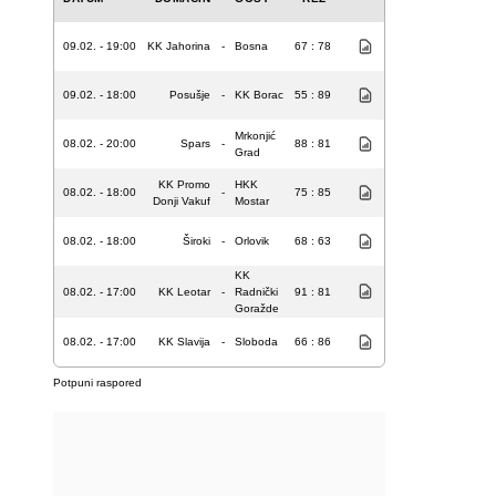
09.02. - 19:00
KK Jahorina
-
Bosna
67 : 78
09.02. - 18:00
Posušje
-
KK Borac
55 : 89
Mrkonjić
08.02. - 20:00
Spars
-
88 : 81
Grad
KK Promo
HKK
08.02. - 18:00
-
75 : 85
Donji Vakuf
Mostar
08.02. - 18:00
Široki
-
Orlovik
68 : 63
KK
08.02. - 17:00
KK Leotar
-
Radnički
91 : 81
Goražde
08.02. - 17:00
KK Slavija
-
Sloboda
66 : 86
Potpuni raspored