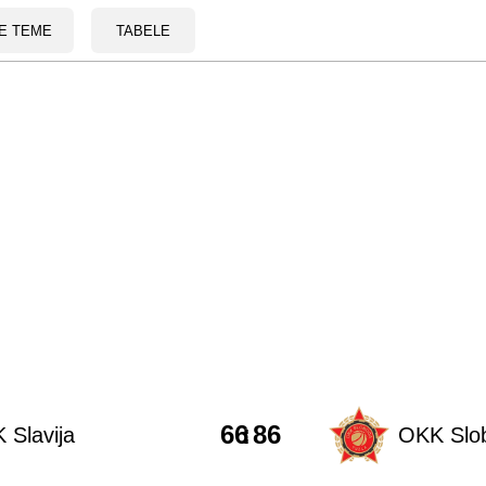
E TEME
TABELE
66
:
86
 Slavija
OKK Slo