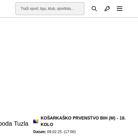
Otvori profil
Pretraga
Otvori
KOŠARKAŠKO PRVENSTVO BIH (M) - 18.
boda Tuzla
KOLO
Datum:
08.02.25. (17:00)