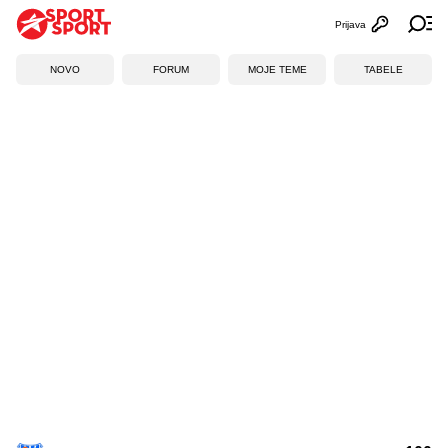
Prijava
Otvori profi
Ot
NOVO
FORUM
MOJE TEME
TABELE