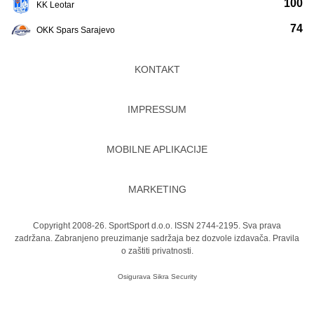
100
KK Leotar
74
OKK Spars Sarajevo
KONTAKT
IMPRESSUM
MOBILNE APLIKACIJE
MARKETING
Copyright 2008-26. SportSport d.o.o. ISSN 2744-2195. Sva prava
zadržana. Zabranjeno preuzimanje sadržaja bez dozvole izdavača.
Pravila
o zaštiti privatnosti.
Osigurava
Sikra Security