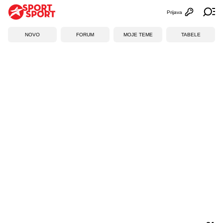
Prijava
Otvori profi
Ot
NOVO
FORUM
MOJE TEME
TABELE