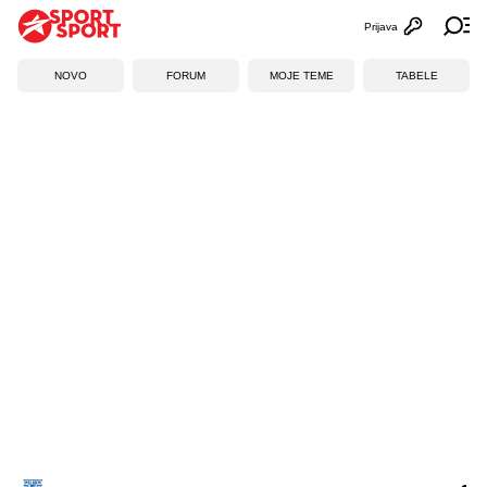
Prijava
Otvori profi
Ot
NOVO
FORUM
MOJE TEME
TABELE