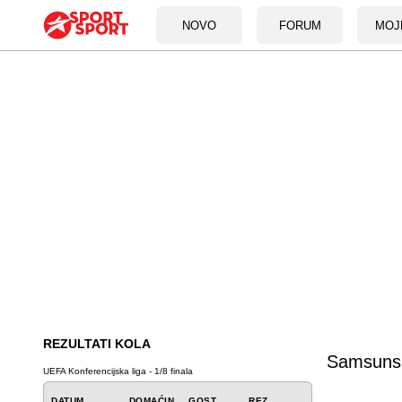
NOVO
FORUM
MOJ
REZULTATI KOLA
Samsuns
UEFA Konferencijska liga - 1/8 finala
DATUM
DOMAĆIN
GOST
REZ