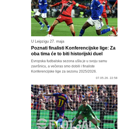
U Leipzigu 27. maja
Poznati finalisti Konferencijske lige: Za
oba tima će to biti historijski duel
Evropska fudbalska sezona ušla je u svoju samu
završnicu, a večeras smo dobili i finaliste
Konferencijske lige za sezonu 2025/2026.
07.05.26. 22:58