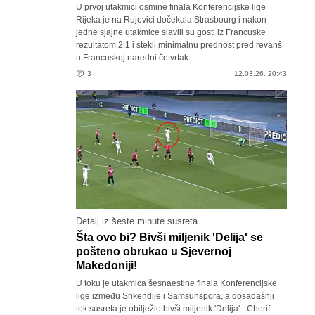
U prvoj utakmici osmine finala Konferencijske lige
Rijeka je na Rujevici dočekala Strasbourg i nakon
jedne sjajne utakmice slavili su gosti iz Francuske
rezultatom 2:1 i stekli minimalnu prednost pred revanš
u Francuskoj naredni četvrtak.
3
12.03.26. 20:43
Detalj iz šeste minute susreta
Šta ovo bi? Bivši miljenik 'Delija' se
pošteno obrukao u Sjevernoj
Makedoniji!
U toku je utakmica šesnaestine finala Konferencijske
lige između Shkendije i Samsunspora, a dosadašnji
tok susreta je obilježio bivši miljenik 'Delija' - Cherif