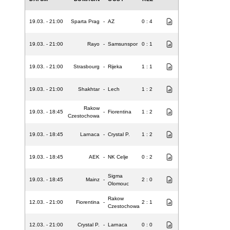
19.03. - 21:00
Sparta Prag
-
AZ
0 : 4
19.03. - 21:00
Rayo
-
Samsunspor
0 : 1
19.03. - 21:00
Strasbourg
-
Rijeka
1 : 1
19.03. - 21:00
Shakhtar
-
Lech
1 : 2
Rakow
19.03. - 18:45
-
Fiorentina
1 : 2
Czestochowa
19.03. - 18:45
Larnaca
-
Crystal P.
1 : 2
19.03. - 18:45
AEK
-
NK Celje
0 : 2
Sigma
19.03. - 18:45
Mainz
-
2 : 0
Olomouc
Rakow
12.03. - 21:00
Fiorentina
-
2 : 1
Czestochowa
12.03. - 21:00
Crystal P.
-
Larnaca
0 : 0