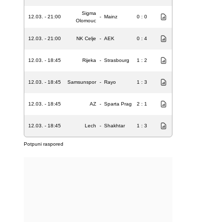
Sigma
12.03. - 21:00
-
Mainz
0 : 0
Olomouc
12.03. - 21:00
NK Celje
-
AEK
0 : 4
12.03. - 18:45
Rijeka
-
Strasbourg
1 : 2
12.03. - 18:45
Samsunspor
-
Rayo
1 : 3
12.03. - 18:45
AZ
-
Sparta Prag
2 : 1
12.03. - 18:45
Lech
-
Shakhtar
1 : 3
Potpuni raspored