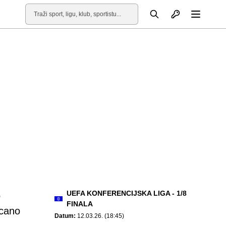
Otvori profil
Pretraga
Otvori
UEFA KONFERENCIJSKA LIGA - 1/8
o
FINALA
ecano
Datum:
12.03.26. (18:45)