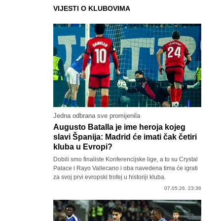
VIJESTI O KLUBOVIMA
Jedna odbrana sve promijenila
Augusto Batalla je ime heroja kojeg
slavi Španija: Madrid će imati čak četiri
kluba u Evropi?
Dobili smo finaliste Konferencijske lige, a to su Crystal
Palace i Rayo Vallecano i oba navedena tima će igrati
za svoj prvi evropski trofej u historiji kluba.
07.05.26. 23:36