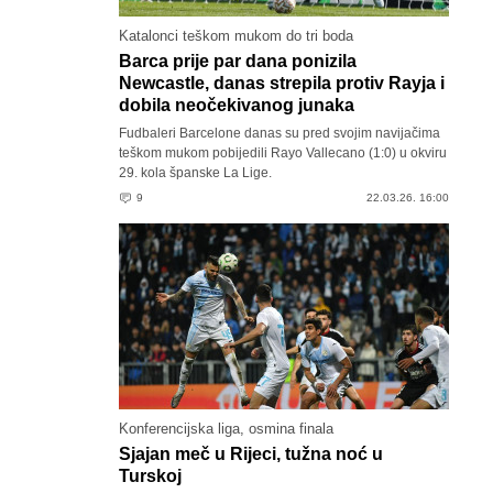
Katalonci teškom mukom do tri boda
Barca prije par dana ponizila
Newcastle, danas strepila protiv Rayja i
dobila neočekivanog junaka
Fudbaleri Barcelone danas su pred svojim navijačima
teškom mukom pobijedili Rayo Vallecano (1:0) u okviru
29. kola španske La Lige.
9
22.03.26. 16:00
Konferencijska liga, osmina finala
Sjajan meč u Rijeci, tužna noć u
Turskoj