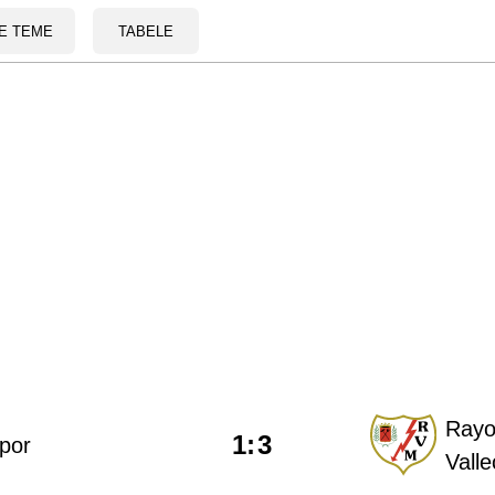
E TEME
TABELE
Ray
1
:
3
por
Vall