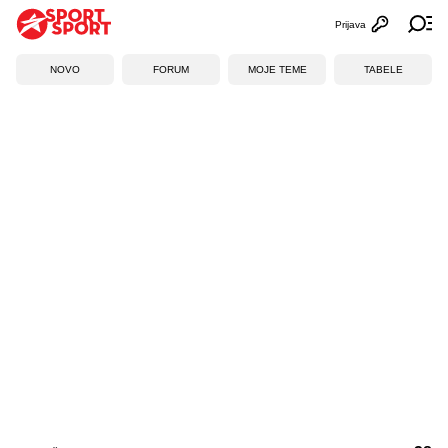
Prijava
Otvori profi
Ot
NOVO
FORUM
MOJE TEME
TABELE