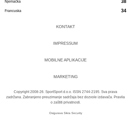
38
Njemačka
34
Francuska
KONTAKT
IMPRESSUM
MOBILNE APLIKACIJE
MARKETING
Copyright 2008-26. SportSport d.o.o. ISSN 2744-2195. Sva prava
zadržana. Zabranjeno preuzimanje sadržaja bez dozvole izdavača.
Pravila
o zaštiti privatnosti.
Osigurava
Sikra Security