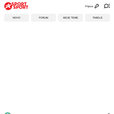
Prijava
Otvori profi
Ot
NOVO
FORUM
MOJE TEME
TABELE