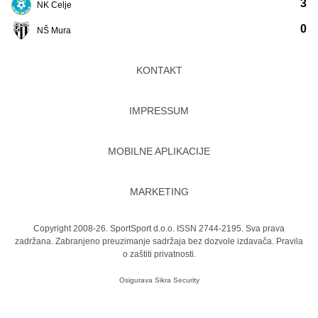
3
NK Celje
0
NŠ Mura
KONTAKT
IMPRESSUM
MOBILNE APLIKACIJE
MARKETING
Copyright 2008-26. SportSport d.o.o. ISSN 2744-2195. Sva prava
zadržana. Zabranjeno preuzimanje sadržaja bez dozvole izdavača.
Pravila
o zaštiti privatnosti.
Osigurava
Sikra Security