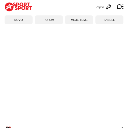
Prijava
Otvori profi
Ot
NOVO
FORUM
MOJE TEME
TABELE