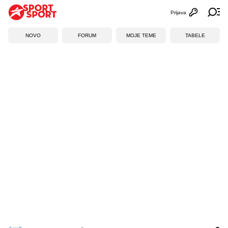
Prijava
Otvori profi
Ot
NOVO
FORUM
MOJE TEME
TABELE