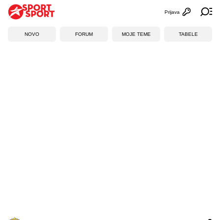
Prijava
Otvori profi
Ot
NOVO
FORUM
MOJE TEME
TABELE