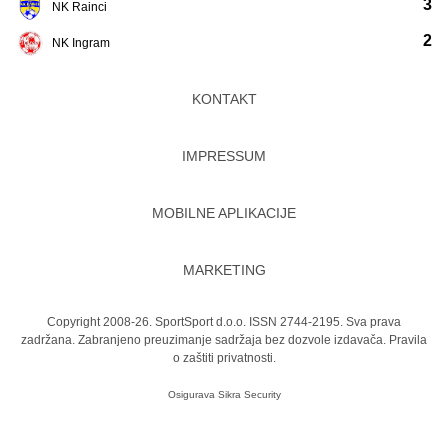
3
NK Rainci
2
NK Ingram
KONTAKT
IMPRESSUM
MOBILNE APLIKACIJE
MARKETING
Copyright 2008-26. SportSport d.o.o. ISSN 2744-2195. Sva prava
zadržana. Zabranjeno preuzimanje sadržaja bez dozvole izdavača.
Pravila
o zaštiti privatnosti.
Osigurava
Sikra Security