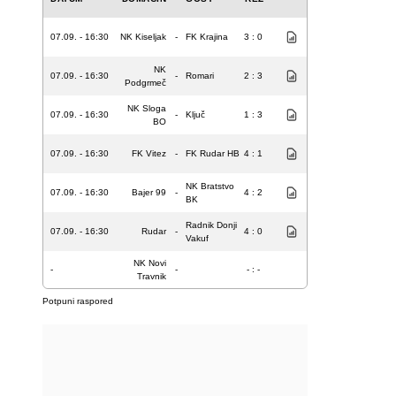
07.09. - 16:30
NK Kiseljak
-
FK Krajina
3 : 0
NK
07.09. - 16:30
-
Romari
2 : 3
Podgrmeč
NK Sloga
07.09. - 16:30
-
Ključ
1 : 3
BO
07.09. - 16:30
FK Vitez
-
FK Rudar HB
4 : 1
NK Bratstvo
07.09. - 16:30
Bajer 99
-
4 : 2
BK
Radnik Donji
07.09. - 16:30
Rudar
-
4 : 0
Vakuf
NK Novi
-
-
- : -
Travnik
Potpuni raspored