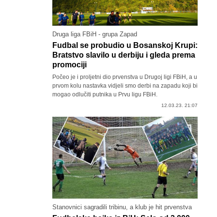
Druga liga FBiH - grupa Zapad
Fudbal se probudio u Bosanskoj Krupi:
Bratstvo slavilo u derbiju i gleda prema
promociji
Počeo je i proljetni dio prvenstva u Drugoj ligi FBiH, a u
prvom kolu nastavka vidjeli smo derbi na zapadu koji bi
mogao odlučiti putnika u Prvu ligu FBiH.
12.03.23. 21:07
Stanovnici sagradili tribinu, a klub je hit prvenstva