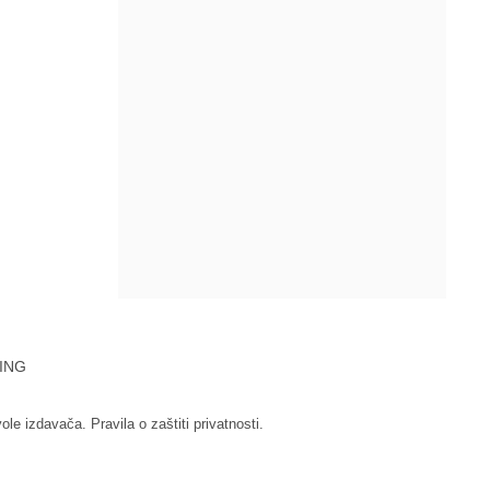
ING
vole izdavača.
Pravila o zaštiti privatnosti.