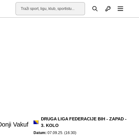
Otvori profil
Pretraga
Otvori
DRUGA LIGA FEDERACIJE BIH - ZAPAD -
onji Vakuf
3. KOLO
Datum:
07.09.25. (16:30)