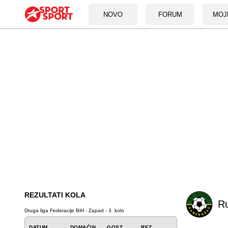
NOVO
FORUM
MOJ
REZULTATI KOLA
R
Druga liga Federacije BiH - Zapad - 3. kolo
DATUM
DOMAĆIN
GOST
REZ