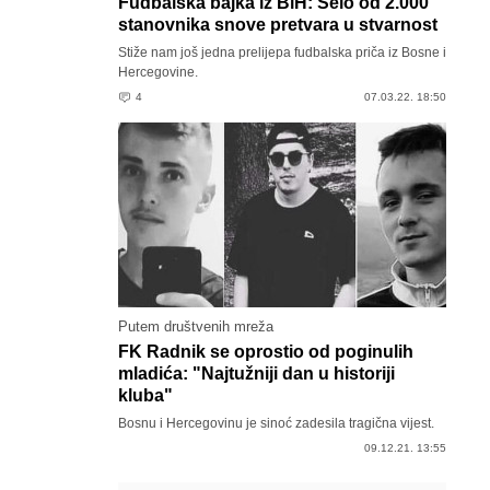
Fudbalska bajka iz BiH: Selo od 2.000
stanovnika snove pretvara u stvarnost
Stiže nam još jedna prelijepa fudbalska priča iz Bosne i
Hercegovine.
4
07.03.22. 18:50
Putem društvenih mreža
FK Radnik se oprostio od poginulih
mladića: "Najtužniji dan u historiji
kluba"
Bosnu i Hercegovinu je sinoć zadesila tragična vijest.
09.12.21. 13:55