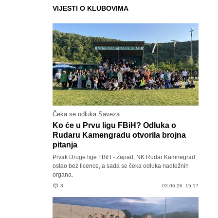
VIJESTI O KLUBOVIMA
Čeka se odluka Saveza
Ko će u Prvu ligu FBiH? Odluka o
Rudaru Kamengradu otvorila brojna
pitanja
Prvak Druge lige FBiH - Zapad, NK Rudar Kamnegrad
ostao bez licence, a sada se čeka odluka nadležnih
organa.
3
03.06.26. 15:17