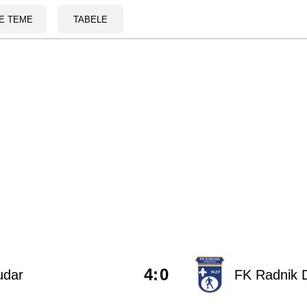
E TEME
TABELE
4
:
0
udar
FK Radnik D