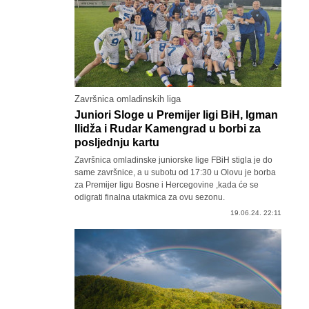
Završnica omladinskih liga
Juniori Sloge u Premijer ligi BiH, Igman
Ilidža i Rudar Kamengrad u borbi za
posljednju kartu
Završnica omladinske juniorske lige FBiH stigla je do
same završnice, a u subotu od 17:30 u Olovu je borba
za Premijer ligu Bosne i Hercegovine ,kada će se
odigrati finalna utakmica za ovu sezonu.
19.06.24. 22:11