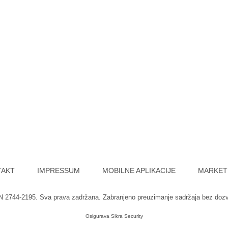
TAKT
IMPRESSUM
MOBILNE APLIKACIJE
MARKET
SN 2744-2195. Sva prava zadržana. Zabranjeno preuzimanje sadržaja bez doz
Osigurava
Sikra Security