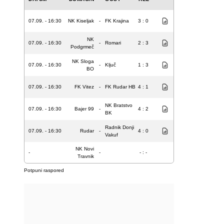
07.09. - 16:30
NK Kiseljak
-
FK Krajina
3 : 0
NK
07.09. - 16:30
-
Romari
2 : 3
Podgrmeč
NK Sloga
07.09. - 16:30
-
Ključ
1 : 3
BO
07.09. - 16:30
FK Vitez
-
FK Rudar HB
4 : 1
NK Bratstvo
07.09. - 16:30
Bajer 99
-
4 : 2
BK
Radnik Donji
07.09. - 16:30
Rudar
-
4 : 0
Vakuf
NK Novi
-
-
- : -
Travnik
Potpuni raspored