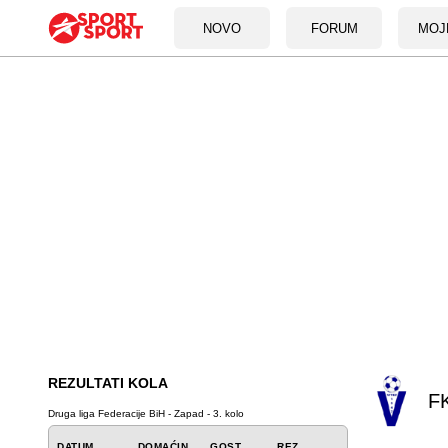
NOVO
FORUM
MOJ
REZULTATI KOLA
FK
Druga liga Federacije BiH - Zapad - 3. kolo
DATUM
DOMAĆIN
GOST
REZ