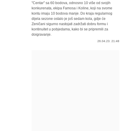
"Centar" sa 60 bodova, odnosno 10 više od svojih
konkurenata, ekipa Famosa i Koline, koji na svome
kontu imaju 10 bodova manje. Do kraja regularnog
dijela sezone ostalo je još sedam kola, gdje će
Zeničani sigurno nastojati zadržati dobru formu i
kontinuitet u pobjedama, kako bi se pripremili za
doigravanje.
26.04.23. 21:48