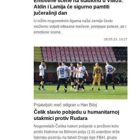
Emotivne scene na stadionu u Vitezu:
Aldin i Lamija će sigurno pamtiti
jučerašnji dan
U nižim nogometnim ligama naše zemlje često
možemo vidjeti efikasne mečeve, prelijepe poteze, ali i
emotivne scene.
28.05.23. 13:27
Prijateljski meč odigran u Han Biloj
Čelik slavio pobjedu u humanitarnoj
utakmici protiv Rudara
Nogometaši Čelika nakon pobjede u prošlom kolu
protiv Natrona na Bilinom polju (1:0) uvjerljivo drže
lidersku poziciju na tabeli Druge lige FBiH, grupa