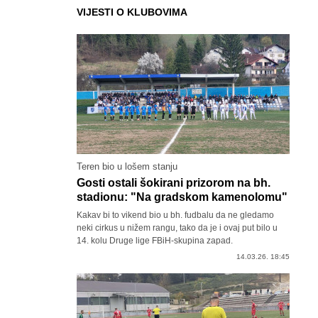
VIJESTI O KLUBOVIMA
Teren bio u lošem stanju
Gosti ostali šokirani prizorom na bh.
stadionu: "Na gradskom kamenolomu"
Kakav bi to vikend bio u bh. fudbalu da ne gledamo
neki cirkus u nižem rangu, tako da je i ovaj put bilo u
14. kolu Druge lige FBiH-skupina zapad.
14.03.26. 18:45