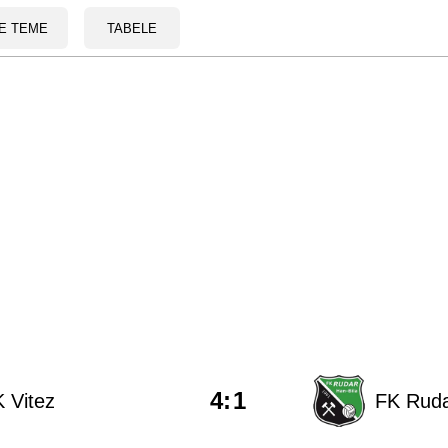
E TEME
TABELE
4
:
1
 Vitez
FK Ruda