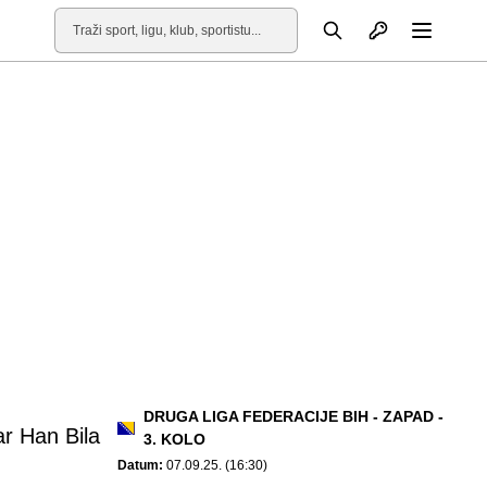
Otvori profil
Pretraga
Otvori
DRUGA LIGA FEDERACIJE BIH - ZAPAD -
r Han Bila
3. KOLO
Datum:
07.09.25. (16:30)