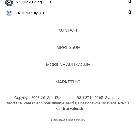
0
NK Široki Brijeg U-19
0
FK Tuzla City U-19
KONTAKT
IMPRESSUM
MOBILNE APLIKACIJE
MARKETING
Copyright 2008-26. SportSport d.o.o. ISSN 2744-2195. Sva prava
zadržana. Zabranjeno preuzimanje sadržaja bez dozvole izdavača.
Pravila
o zaštiti privatnosti.
Osigurava
Sikra Security