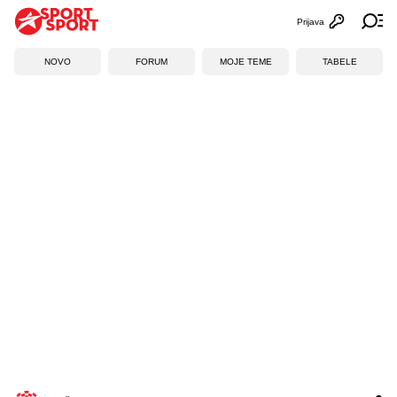
Prijava
Otvori profi
Ot
NOVO
FORUM
MOJE TEME
TABELE