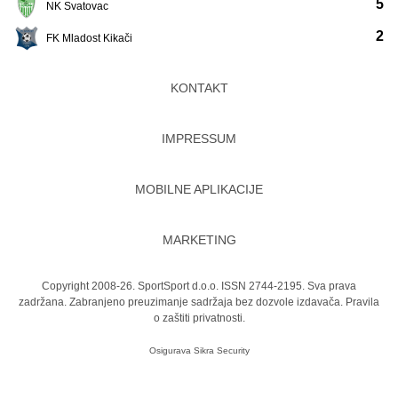
5
NK Svatovac
2
FK Mladost Kikači
KONTAKT
IMPRESSUM
MOBILNE APLIKACIJE
MARKETING
Copyright 2008-26. SportSport d.o.o. ISSN 2744-2195. Sva prava
zadržana. Zabranjeno preuzimanje sadržaja bez dozvole izdavača.
Pravila
o zaštiti privatnosti.
Osigurava
Sikra Security