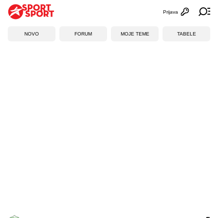
Prijava
Otvori profi
Ot
NOVO
FORUM
MOJE TEME
TABELE