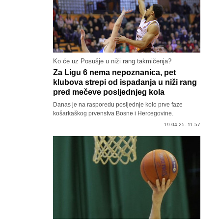
Ko će uz Posušje u niži rang takmičenja?
Za Ligu 6 nema nepoznanica, pet
klubova strepi od ispadanja u niži rang
pred mečeve posljednjeg kola
Danas je na rasporedu posljednje kolo prve faze
košarkaškog prvenstva Bosne i Hercegovine.
19.04.25. 11:57