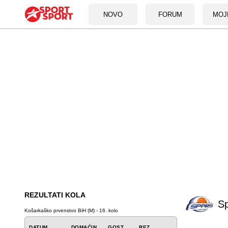
NOVO
FORUM
MOJ
REZULTATI KOLA
S
Košarkaško prvenstvo BiH (M) - 16. kolo
DATUM
DOMAĆIN
GOST
REZ