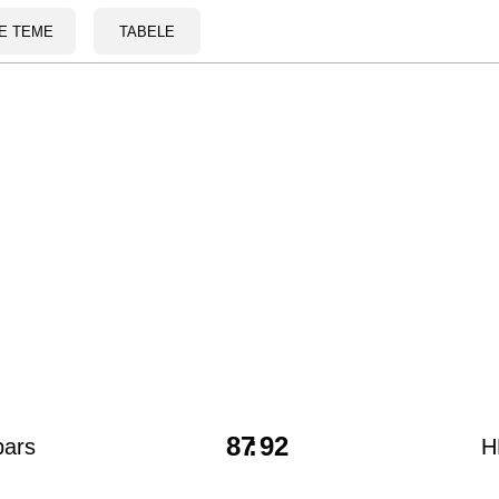
E TEME
TABELE
87
:
92
pars
H