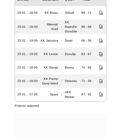
26.01. - 18:00
KK Borac
-
Orlovik
89 : 71
KK
Mrkonjić
26.01. - 16:00
-
Radnički
86 : 88
Grad
Goražde
25.01. - 19:00
KK Jahorina
-
Široki
66 : 56
25.01. - 19:00
KK Leotar
-
Posušje
83 : 67
25.01. - 18:00
KK Slavija
-
Bosna
74 : 94
KK Promo
25.01. - 18:00
-
Sloboda
71 : 59
Donji Vakuf
HKK
25.01. - 17:00
Spars
-
87 : 92
Mostar
Potpuni raspored