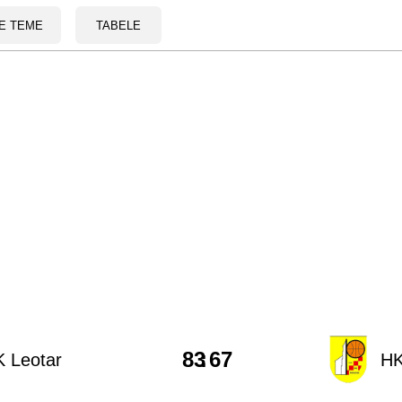
E TEME
TABELE
83
:
67
 Leotar
HK