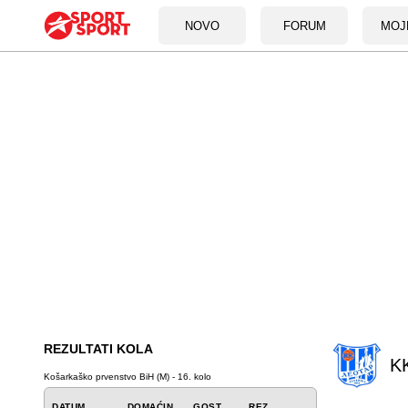
NOVO
FORUM
MOJ
REZULTATI KOLA
KK
Košarkaško prvenstvo BiH (M) - 16. kolo
DATUM
DOMAĆIN
GOST
REZ