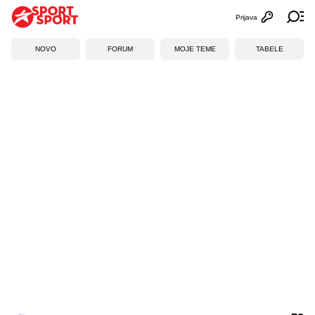
Prijava
Otvori profi
Ot
NOVO
FORUM
MOJE TEME
TABELE