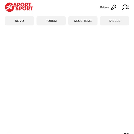
Prijava
Otvori profi
Ot
NOVO
FORUM
MOJE TEME
TABELE