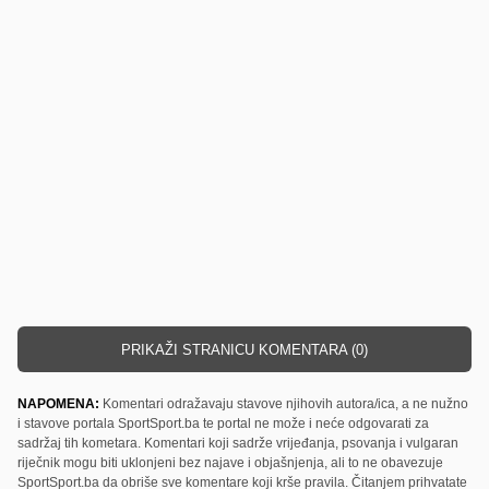
PRIKAŽI STRANICU KOMENTARA (0)
NAPOMENA:
Komentari odražavaju stavove njihovih autora/ica, a ne nužno
i stavove portala SportSport.ba te portal ne može i neće odgovarati za
sadržaj tih kometara. Komentari koji sadrže vrijeđanja, psovanja i vulgaran
riječnik mogu biti uklonjeni bez najave i objašnjenja, ali to ne obavezuje
SportSport.ba da obriše sve komentare koji krše pravila. Čitanjem prihvatate