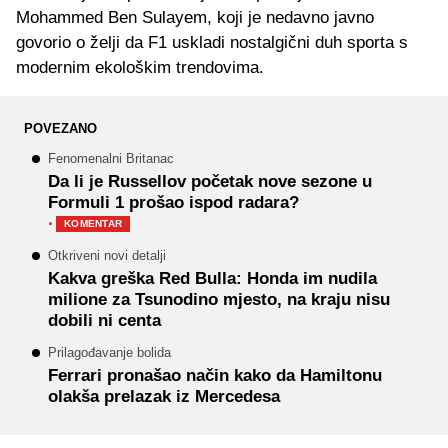
Mohammed Ben Sulayem, koji je nedavno javno
govorio o želji da F1 uskladi nostalgični duh sporta s
modernim ekološkim trendovima.
POVEZANO
Fenomenalni Britanac
Da li je Russellov početak nove sezone u
Formuli 1 prošao ispod radara?
·
KOMENTAR
Otkriveni novi detalji
Kakva greška Red Bulla: Honda im nudila
milione za Tsunodino mjesto, na kraju nisu
dobili ni centa
Prilagođavanje bolida
Ferrari pronašao način kako da Hamiltonu
olakša prelazak iz Mercedesa