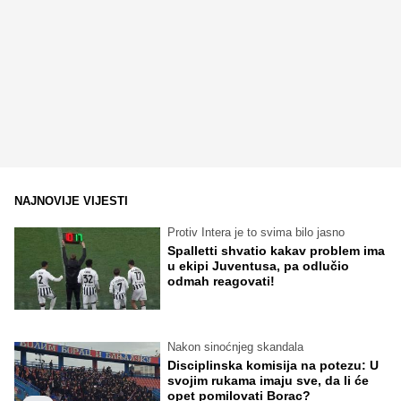
NAJNOVIJE VIJESTI
Protiv Intera je to svima bilo jasno
Spalletti shvatio kakav problem ima
u ekipi Juventusa, pa odlučio
odmah reagovati!
Nakon sinoćnjeg skandala
Disciplinska komisija na potezu: U
svojim rukama imaju sve, da li će
opet pomilovati Borac?