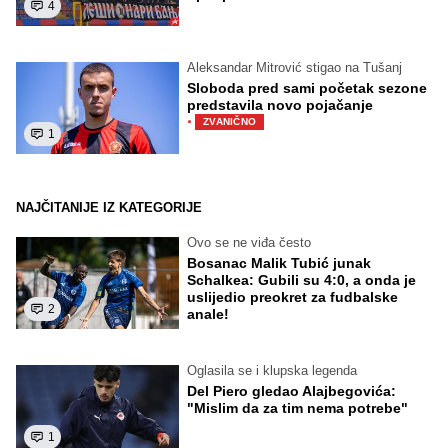
4
Aleksandar Mitrović stigao na Tušanj
Sloboda pred sami početak sezone
predstavila novo pojačanje
·
ZVANIČNO
1
NAJČITANIJE IZ KATEGORIJE
Ovo se ne viđa često
Bosanac Malik Tubić junak
Schalkea: Gubili su 4:0, a onda je
uslijedio preokret za fudbalske
2
anale!
Oglasila se i klupska legenda
Del Piero gledao Alajbegovića:
"Mislim da za tim nema potrebe"
1