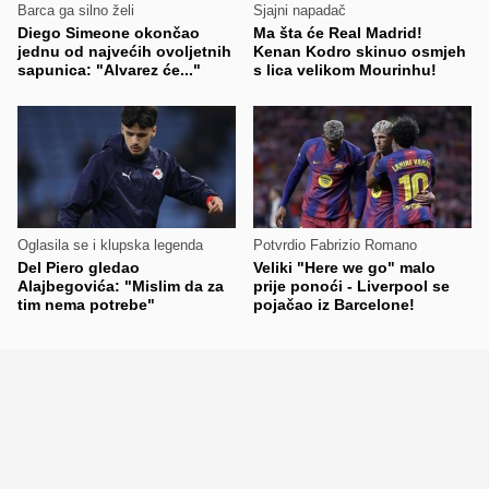
Barca ga silno želi
Sjajni napadač
Diego Simeone okončao
Ma šta će Real Madrid!
jednu od najvećih ovoljetnih
Kenan Kodro skinuo osmjeh
sapunica: "Alvarez će..."
s lica velikom Mourinhu!
Oglasila se i klupska legenda
Potvrdio Fabrizio Romano
Del Piero gledao
Veliki "Here we go" malo
Alajbegovića: "Mislim da za
prije ponoći - Liverpool se
tim nema potrebe"
pojačao iz Barcelone!