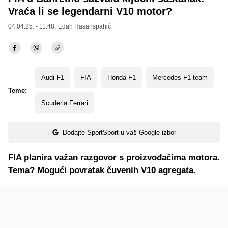
Vraća li se legendarni V10 motor?
04.04.25. - 11:48,
Edah Hasanspahić
Audi F1
FIA
Honda F1
Mercedes F1 team
Teme:
Scuderia Ferrari
Dodajte SportSport u vaš Google izbor
FIA planira važan razgovor s proizvođačima motora.
Tema? Mogući povratak čuvenih V10 agregata.