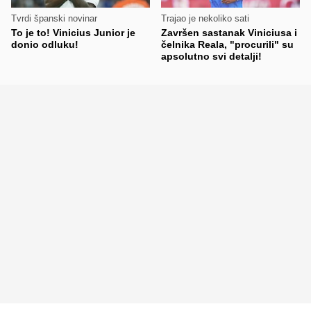
Tvrdi španski novinar
Trajao je nekoliko sati
To je to! Vinicius Junior je
Završen sastanak Viniciusa i
donio odluku!
čelnika Reala, "procurili" su
apsolutno svi detalji!