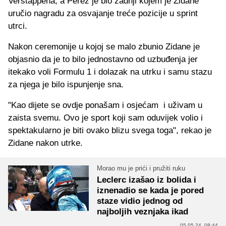
Verstappena, a Perez je bio zadnji kojem je Zidane
uručio nagradu za osvajanje treće pozicije u sprint
utrci.
Nakon ceremonije u kojoj se malo zbunio Zidane je
objasnio da je to bilo jednostavno od uzbuđenja jer
itekako voli Formulu 1 i dolazak na utrku i samu stazu
za njega je bilo ispunjenje sna.
"Kao dijete se ovdje ponašam i osjećam i uživam u
zaista svemu. Ovo je sport koji sam oduvijek volio i
spektakularno je biti ovako blizu svega toga", rekao je
Zidane nakon utrke.
Morao mu je prići i pružiti ruku
Leclerc izašao iz bolida i
iznenadio se kada je pored
staze vidio jednog od
najboljih veznjaka ikad
05.05.24. 08:44