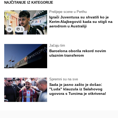
NAJČITANIJE IZ KATEGORIJE
Prelijepe scene u Perthu
Igrači Juventusa su shvatili ko je
Kerim Alajbegović kada su stigli na
aerodrom u Australiji
1
Jačaju tim
Barcelona oborila rekord novim
ulaznim transferom
Spremni su na sve
Sada je jasno zašto je došao:
"Luda" klauzula iz Salahovog
ugovora s Turcima je otkrivena!