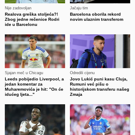
Nije zadovoljan
Jačaju tim
Realova greška stoljeća?!
Barcelona oborila rekord
Zbog jedne rečenice Rodri
novim ulaznim transferom
ide u Barcelonu
Sjajan meč u Chicagu
Odredili cijenu
Leeds pobijedio Liverpool, a
Jovo Lukić puni kasu Cluja,
jedan komentar za
Rumuni već pišu o
Muharemovića je hit: "On će
historijskom transferu našeg
idućeg ljeta..."
Zmaja