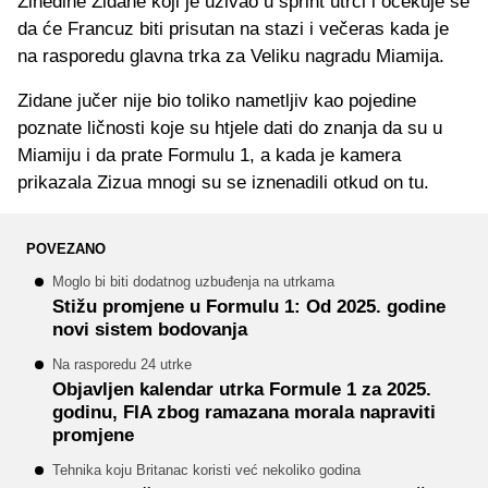
Zinedine Zidane koji je uživao u sprint utrci i očekuje se
da će Francuz biti prisutan na stazi i večeras kada je
na rasporedu glavna trka za Veliku nagradu Miamija.
Zidane jučer nije bio toliko nametljiv kao pojedine
poznate ličnosti koje su htjele dati do znanja da su u
Miamiju i da prate Formulu 1, a kada je kamera
prikazala Zizua mnogi su se iznenadili otkud on tu.
POVEZANO
Moglo bi biti dodatnog uzbuđenja na utrkama
Stižu promjene u Formulu 1: Od 2025. godine
novi sistem bodovanja
Na rasporedu 24 utrke
Objavljen kalendar utrka Formule 1 za 2025.
godinu, FIA zbog ramazana morala napraviti
promjene
Tehnika koju Britanac koristi već nekoliko godina