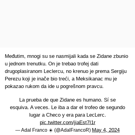
Međutim, mnogi su se nasmijali kada se Zidane zbunio
u jednom trenutku. On je trebao trofej dati
drugoplasiranom Leclercu, no krenuo je prema Sergiju
Perezu koji je inače bio treći, a Meksikanac mu je
pokazao rukom da ide u pogrešnom pravcu.
La prueba de que Zidane es humano. Sí se
esquiva. A veces. Le iba a dar el trofeo de segundo
lugar a Checo y era para LecLerc.
pic.twitter.com/jiaEst7I1r
May 4, 2024
— Adal Franco ☀️ (@AdalFrancoR)