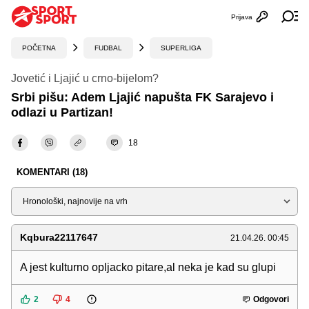
Prijava
Otvori profi
Ot
POČETNA
FUDBAL
SUPERLIGA
Jovetić i Ljajić u crno-bijelom?
Srbi pišu: Adem Ljajić napušta FK Sarajevo i
odlazi u Partizan!
18
KOMENTARI (18)
Sortiraj
Kqbura22117647
21.04.26. 00:45
A jest kulturno opljacko pitare,al neka je kad su glupi
2
4
Odgovori