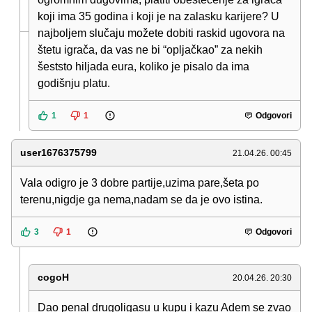
koji ima 35 godina i koji je na zalasku karijere? U
najboljem slučaju možete dobiti raskid ugovora na
štetu igrača, da vas ne bi “opljačkao” za nekih
šeststo hiljada eura, koliko je pisalo da ima
godišnju platu.
1
1
Odgovori
user1676375799
21.04.26. 00:45
Vala odigro je 3 dobre partije,uzima pare,šeta po
terenu,nigdje ga nema,nadam se da je ovo istina.
3
1
Odgovori
cogoH
20.04.26. 20:30
Dao penal drugoligasu u kupu i kazu Adem se zvao