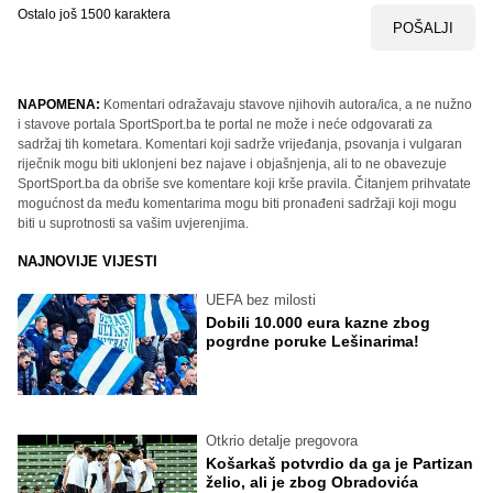
Ostalo još
1500
karaktera
POŠALJI
NAPOMENA:
Komentari odražavaju stavove njihovih autora/ica, a ne nužno
i stavove portala SportSport.ba te portal ne može i neće odgovarati za
sadržaj tih kometara. Komentari koji sadrže vrijeđanja, psovanja i vulgaran
riječnik mogu biti uklonjeni bez najave i objašnjenja, ali to ne obavezuje
SportSport.ba da obriše sve komentare koji krše pravila. Čitanjem prihvatate
mogućnost da među komentarima mogu biti pronađeni sadržaji koji mogu
biti u suprotnosti sa vašim uvjerenjima.
NAJNOVIJE VIJESTI
UEFA bez milosti
Dobili 10.000 eura kazne zbog
pogrdne poruke Lešinarima!
Otkrio detalje pregovora
Košarkaš potvrdio da ga je Partizan
želio, ali je zbog Obradovića