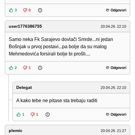
3
0
Odgovori
user1776386755
20.04.26. 22:10
Samo neka Fk Sarajevo dovlači Smrde...ni jedan
Bošnjak u prvoj postavi...pa bolje da su malog
Mehmedovića forsirali bolje bi prošli....
2
1
Odgovori
Delegat
20.04.26. 22:10
A kako tebe ne pitase sta trebaju raditi
1
1
Odgovori
plemic
20.04.26. 21:27