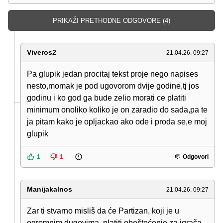
PRIKAŽI PRETHODNE ODGOVORE (4)
Viveros2
21.04.26. 09:27
Pa glupik jedan procitaj tekst proje nego napises
nesto,momak je pod ugovorom dvije godine,tj jos
godinu i ko god ga bude zelio morati ce platiti
minimum onoliko koliko je on zaradio do sada,pa te
ja pitam kako je opljackao ako ode i proda se,e moj
glupik
1
1
Odgovori
Manijakalnos
21.04.26. 09:27
Zar ti stvarno misliš da će Partizan, koji je u
ogromnim dugovima, platiti obeštećenje za igrača