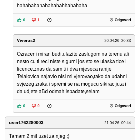
hahahahahahahahahhahahaha
0
1
Odgovori
Viveros2
20.04.26. 20:33
Ozraceni miran budi,ulazite zaslugom na terenu ali
nesto cu ti reci niste sigurni jos sto se ulaska tice i
licence,znas da sam ti i dva mjeseca ranije
Telalovica najavio nisi mi vjerovao,tako da udahni
svjezeg zraka i spremi se na mogucu sikiraciju,a i
da udjete aBd odmah ispadate,selam
0
0
Odgovori
user1762280003
21.04.26. 00:44
Tamam 2 mil uzet za njeg ;)