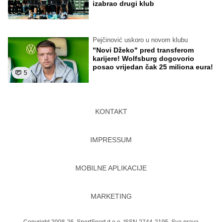
izabrao drugi klub
Pejčinović uskoro u novom klubu
"Novi Džeko" pred transferom
karijere! Wolfsburg dogovorio
posao vrijedan čak 25 miliona eura!
5
KONTAKT
IMPRESSUM
MOBILNE APLIKACIJE
MARKETING
Copyright 2008-26. SportSport d.o.o. ISSN 2744-2195. Sva prava