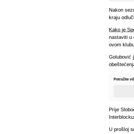
Nakon sezo
kraju odluč
Kako je Sp
nastaviti u
ovom klubu
Golubović j
obeštećenj
Potražite vi
Prije Slobo
Interblocku 
U prošloj s