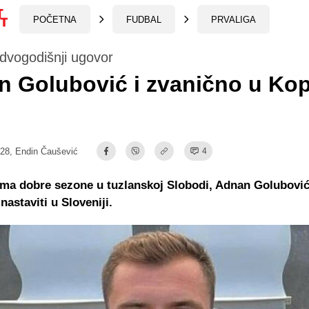
POČETNA
FUDBAL
PRVALIGA
dvogodišnji ugovor
 Golubović i zvanično u Ko
:28,
Endin Čaušević
4
ma dobre sezone u tuzlanskoj Slobodi, Adnan Golubović
 nastaviti u Sloveniji.