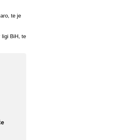
aro, te je
ligi BiH, te
će