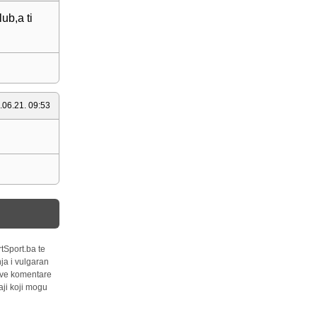
ub,a ti
.06.21. 09:53
tSport.ba te
ja i vulgaran
 sve komentare
ji koji mogu