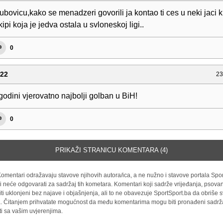
bovicu,kako se menadzeri govorili ja kontao ti ces u neki jaci kl
kipi koja je jedva ostala u svloneskoj ligi..
0
g22
23
godini vjerovatno najbolji golban u BiH!
0
PRIKAŽI STRANICU KOMENTARA (4)
omentari odražavaju stavove njihovih autora/ica, a ne nužno i stavove portala Spor
i neće odgovarati za sadržaj tih kometara. Komentari koji sadrže vrijeđanja, psovan
iti uklonjeni bez najave i objašnjenja, ali to ne obavezuje SportSport.ba da obriše
la. Čitanjem prihvatate mogućnost da među komentarima mogu biti pronađeni sadrža
ti sa vašim uvjerenjima.