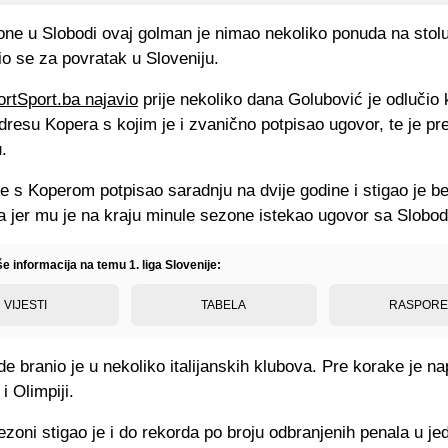
ne u Slobodi ovaj golman je nimao nekoliko ponuda na stolu,
io se za povratak u Sloveniju.
ortSport.ba najavio
prije nekoliko dana Golubović je odlučio 
 dresu Kopera s kojim je i zvanično potpisao ugovor, te je pr
.
e s Koperom potpisao saradnju na dvije godine i stigao je b
a jer mu je na kraju minule sezone istekao ugovor sa Slobo
še informacija na temu 1. liga Slovenije:
VIJESTI
TABELA
RASPOR
de branio je u nekoliko italijanskih klubova. Pre korake je na
i Olimpiji.
ezoni stigao je i do rekorda po broju odbranjenih penala u je