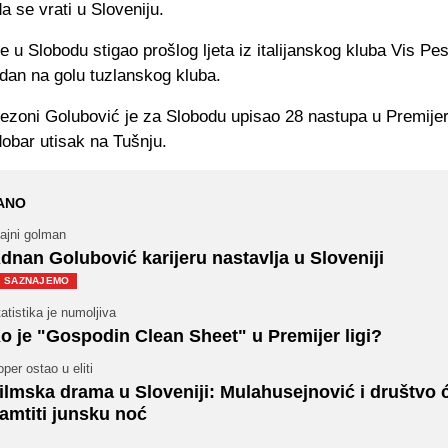
a se vrati u Sloveniju.
e u Slobodu stigao prošlog ljeta iz italijanskog kluba Vis Pes
dan na golu tuzlanskog kluba.
ezoni Golubović je za Slobodu upisao 28 nastupa u Premijer 
dobar utisak na Tušnju.
ANO
ajni golman
dnan Golubović karijeru nastavlja u Sloveniji
SAZNAJEMO
atistika je numoljiva
o je "Gospodin Clean Sheet" u Premijer ligi?
per ostao u eliti
ilmska drama u Sloveniji: Mulahusejnović i društvo 
amtiti junsku noć