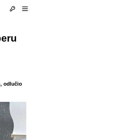
Otvori profil
Otvori meni
peru
, odlučio