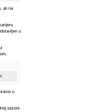
 ali na
karijeru
edstavljen u
ez
dom.
ED
pravio u
dnoj sezoni