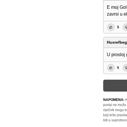
E moj Golu
zavrsi u e
5
Husrefbe
U prosloj 
5
NAPOMENA:
K
portal ne može 
riječnik mogu b
koji krše pravi
biti u suprotnos