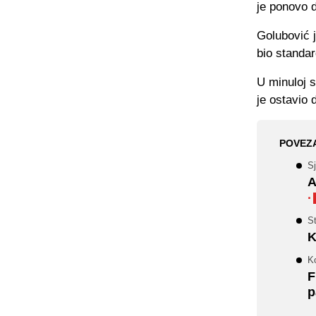
je ponovo d
Golubović j
bio standar
U minuloj s
je ostavio 
POVEZ
Sj
A
·
St
K
Ko
F
p