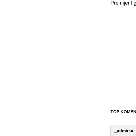
Premijer li
TOP KOMEN
_admirr.x