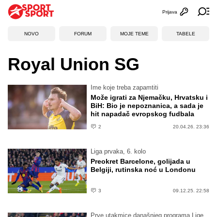
Prijava
Otvori profi
Ot
NOVO
FORUM
MOJE TEME
TABELE
Royal Union SG
Ime koje treba zapamtiti
Može igrati za Njemačku, Hrvatsku i
BiH: Bio je nepoznanica, a sada je
hit napadač evropskog fudbala
2
20.04.26. 23:36
Liga prvaka, 6. kolo
Preokret Barcelone, golijada u
Belgiji, rutinska noć u Londonu
3
09.12.25. 22:58
Prve utakmice današnjeg programa Lige