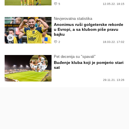
5
12.05.22. 18:15
Nevjerovatna statistika
Anonimus ruši golgeterske rekorde
u Evropi, a sa klubom piše pravu
bajku
2
18.03.22. 17:02
Pet decenija su "spavali"
Buđenje kluba koji je pomjerio stari
sat
29.11.21. 13:26