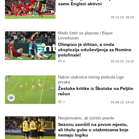
samo Englezi aktivni
26.12.23. 09:24
Među četiri se plasirao i Bayer
Leverkusen
Olimpico je drhtao, a onda
eksplozija oduševljenja za Romino
polufinale!
4
20.04.23. 23:42
Nakon utakmice trećeg pretkola Lige
prvaka
Žestoke kritike iz Škotske na Peljtin
račun
7
03.08.22. 18:43
Nevjerovatno, ali istinito pravilo
Sezonu završili na prvom mjestu,
ali titulu gube u utakmicama koje
nemaju logiku