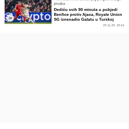
prvaka
Dediću svih 90 minuta u pobjedi
Benfice protiv Ajaxa, Royale Union
SG iznenadio Galatu u Turskoj
25.11.25. 20:41