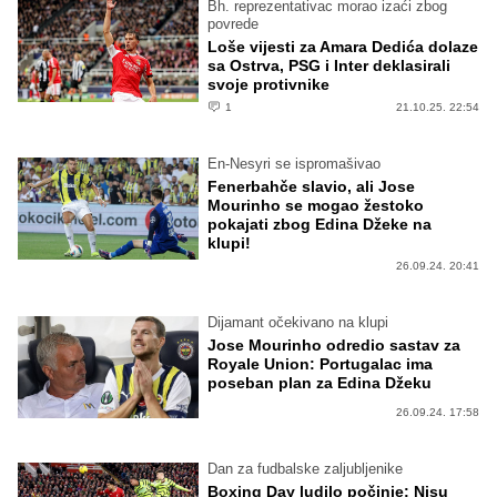
Bh. reprezentativac morao izaći zbog
povrede
Loše vijesti za Amara Dedića dolaze
sa Ostrva, PSG i Inter deklasirali
svoje protivnike
1
21.10.25. 22:54
En-Nesyri se ispromašivao
Fenerbahče slavio, ali Jose
Mourinho se mogao žestoko
pokajati zbog Edina Džeke na
klupi!
26.09.24. 20:41
Dijamant očekivano na klupi
Jose Mourinho odredio sastav za
Royale Union: Portugalac ima
poseban plan za Edina Džeku
26.09.24. 17:58
Dan za fudbalske zaljubljenike
Boxing Day ludilo počinje: Nisu