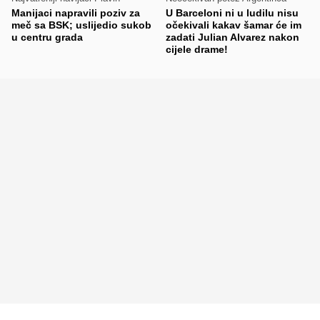
Manijaci napravili poziv za
U Barceloni ni u ludilu nisu
meč sa BSK; uslijedio sukob
očekivali kakav šamar će im
u centru grada
zadati Julian Alvarez nakon
cijele drame!