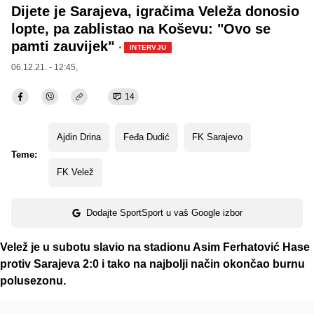
Dijete je Sarajeva, igračima Veleža donosio
lopte, pa zablistao na Koševu: "Ovo se
pamti zauvijek"
·
INTERVJU
06.12.21. - 12:45,
14
Ajdin Drina
Feđa Dudić
FK Sarajevo
Teme:
FK Velež
Dodajte SportSport u vaš Google izbor
Velež je u subotu slavio na stadionu Asim Ferhatović Hase
protiv Sarajeva 2:0 i tako na najbolji način okončao burnu
polusezonu.