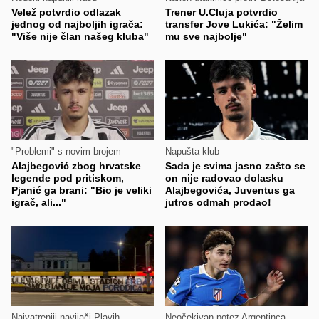
Velež potvrdio odlazak
Trener U.Cluja potvrdio
jednog od najboljih igrača:
transfer Jove Lukića: "Želim
"Više nije član našeg kluba"
mu sve najbolje"
"Problemi" s novim brojem
Napušta klub
Alajbegović zbog hrvatske
Sada je svima jasno zašto se
legende pod pritiskom,
on nije radovao dolasku
Pjanić ga brani: "Bio je veliki
Alajbegovića, Juventus ga
igrač, ali..."
jutros odmah prodao!
Najvatreniji navijači Plavih
Neočekivan potez Argentinca