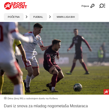
Prijava
Otvori profi
Ot
POČETNA
FUDBAL
WWIN LIGA BIH
Drina (broj 99) u subotnjem duelu na Koševu
Dani iz snova za mladog nogometaša Mostaraca