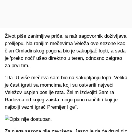
Život piše zanimljive priče, a naš sagovornik doživljava
prelijepu. Na ranijim mečevima Veleža ove sezone kao
član Omladinskog pogona bio je sakupljač lopti, a sada
je 'preko noći' ušao direktno u teren, odnosno zaigrao
za prvi tim.
“Da. U više mečeva sam bio na sakupljanju lopti. Velika
je čast igrati sa momcima koji su ostvarili najveći
Veležov uspjeh poslije rata. Želim izdvojiti Samira
Radovca od kojeg zaista mogu puno naučiti i koji je
najbolji vezni igrač Premijer lige".
Za njega sezona nije završena. Jasno je da će drugi dio