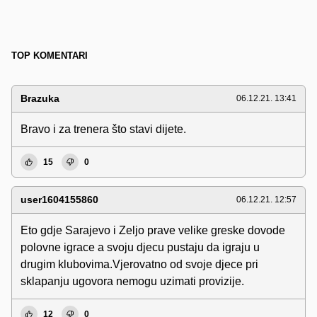
TOP KOMENTARI
Brazuka
06.12.21. 13:41
Bravo i za trenera što stavi dijete.
15
0
user1604155860
06.12.21. 12:57
Eto gdje Sarajevo i Zeljo prave velike greske dovode
polovne igrace a svoju djecu pustaju da igraju u
drugim klubovima.Vjerovatno od svoje djece pri
sklapanju ugovora nemogu uzimati provizije.
12
0