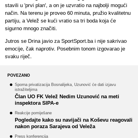
stavili u 'prvi plan', a on je uzvratio na najbolji mogući
način. Na terenu je proveo 60 minuta, pružio kvalitetnu
partiju, a Velež se kući vratio sa tri boda koja će
sigurno mnogo značiti.
Jutros se Drina javio za SportSport.ba i nije sakrivao
emocije, čak naprotiv. Posebnim tonom izgovarao je
svaku riječ.
POVEZANO
Sporna privatizacija Bosnalijeka, Uzunović će dati izjavu
istražiteljima
Član UO FK Velež Nedim Uzunović na meti
inspektora SIPA-e
Reakcije pomiješane
Pogledajte kako su navijači na Koševu reagovali
nakon poraza Sarajeva od Veleža
Press konferencija