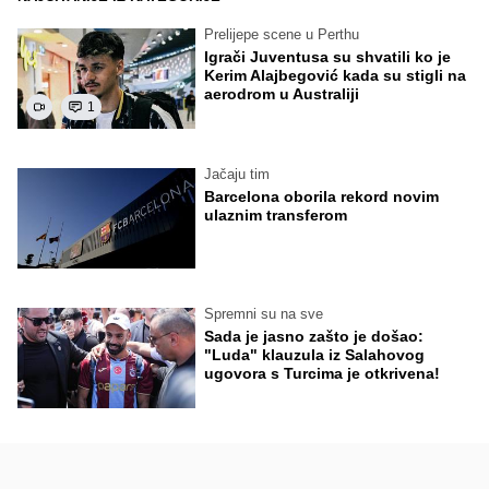
Prelijepe scene u Perthu
Igrači Juventusa su shvatili ko je
Kerim Alajbegović kada su stigli na
aerodrom u Australiji
1
Jačaju tim
Barcelona oborila rekord novim
ulaznim transferom
Spremni su na sve
Sada je jasno zašto je došao:
"Luda" klauzula iz Salahovog
ugovora s Turcima je otkrivena!