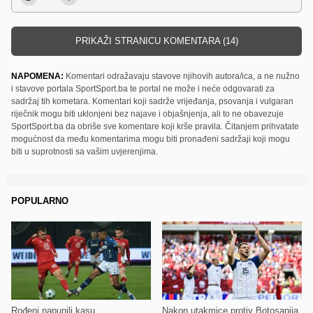
PRIKAŽI STRANICU KOMENTARA (14)
NAPOMENA:
Komentari odražavaju stavove njihovih autora/ica, a ne nužno
i stavove portala SportSport.ba te portal ne može i neće odgovarati za
sadržaj tih kometara. Komentari koji sadrže vrijeđanja, psovanja i vulgaran
riječnik mogu biti uklonjeni bez najave i objašnjenja, ali to ne obavezuje
SportSport.ba da obriše sve komentare koji krše pravila. Čitanjem prihvatate
mogućnost da među komentarima mogu biti pronađeni sadržaji koji mogu
biti u suprotnosti sa vašim uvjerenjima.
POPULARNO
Rođeni napunili kasu
Nakon utakmice protiv Botosanija