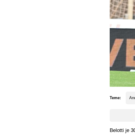
Teme:
And
Belotti je 