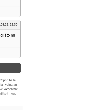
.08.22. 22:30
di što mi
tSport.ba te
ja i vulgaran
 sve komentare
ji koji mogu