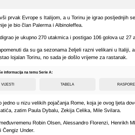
bivši prvak Evrope s Italijom, a u Torinu je igrao posljednjih 
ije je bio član Palerma i Albinoleffea.
odigrao je ukupno 270 utakmica i postigao 106 golova uz 27 a
pomenuti da su ga sezonama željeli razni velikani u Italiji, al
stao lojalan Torinu, no sada je došlo vrijeme za rastanak.
še informacija na temu Serie A:
VIJESTI
TABELA
RASPOR
 jedno u nizu velikih pojačanja Rome, koja je ovog ljeta dove
ića, zatim Paula Dybalu, Zekija Celika, Mile Svilara.
u međuvremenu Robin Olsen, Alessandro Florenzi, Henrikh M
i Čengiz Under.