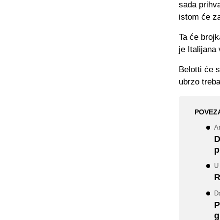
sada prihv
istom će za
Ta će brojk
je Italijan
Belotti će 
ubrzo treba
POVEZ
A
D
p
U 
R
D
P
g