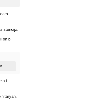
sedam
sistencija.
i on bi
ED
la i
khitaryan,