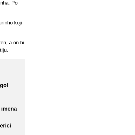
inha. Po
urinho koji
en, a on bi
iju.
 gol
i imena
erici