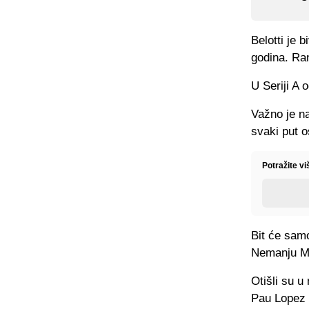
Belotti je 
godina. Ran
U Seriji A 
Važno je na
svaki put o
Potražite vi
Bit će samo
Nemanju Mat
Otišli su 
Pau Lopez 