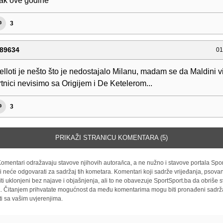
ak ove godine
3
89634
01
elloti je nešto što je nedostajalo Milanu, madam se da Maldini vi
tnici nevisimo sa Origijem i De Ketelerom...
3
PRIKAŽI STRANICU KOMENTARA (5)
omentari odražavaju stavove njihovih autora/ica, a ne nužno i stavove portala Spor
i neće odgovarati za sadržaj tih kometara. Komentari koji sadrže vrijeđanja, psovan
iti uklonjeni bez najave i objašnjenja, ali to ne obavezuje SportSport.ba da obriše
la. Čitanjem prihvatate mogućnost da među komentarima mogu biti pronađeni sadrža
ti sa vašim uvjerenjima.