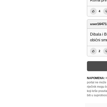
Roma prv
4
user16471
Dibala i B
obićni smr
2
NAPOMENA:
K
portal ne može 
riječnik mogu b
koji krše pravi
biti u suprotnos