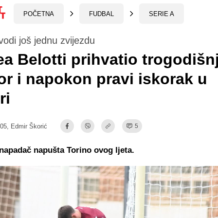
POČETNA
FUDBAL
SERIE A
di još jednu zvijezdu
a Belotti prihvatio trogodišnj
r i napokon pravi iskorak u
ri
:05,
Edmir Škorić
5
i napadač napušta Torino ovog ljeta.