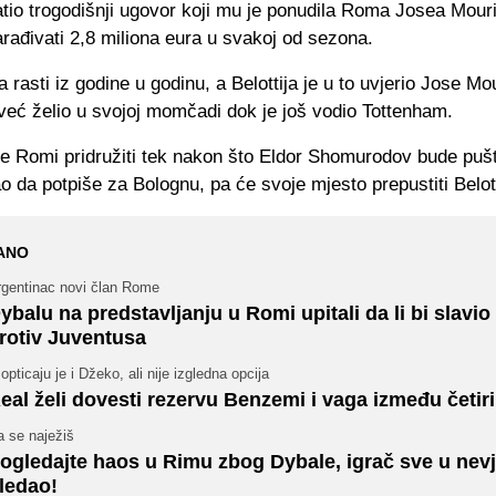
atio trogodišnji ugovor koji mu je ponudila Roma Josea Mour
rađivati 2,8 miliona eura u svakoj od sezona.
a rasti iz godine u godinu, a Belottija je u to uvjerio Jose Mo
a već želio u svojoj momčadi dok je još vodio Tottenham.
se Romi pridružiti tek nakon što Eldor Shomurodov bude pušt
o da potpiše za Bolognu, pa će svoje mjesto prepustiti Belott
ANO
rgentinac novi član Rome
ybalu na predstavljanju u Romi upitali da li bi slavio
rotiv Juventusa
opticaju je i Džeko, ali nije izgledna opcija
eal želi dovesti rezervu Benzemi i vaga između četir
a se naježiš
ogledajte haos u Rimu zbog Dybale, igrač sve u nevj
ledao!