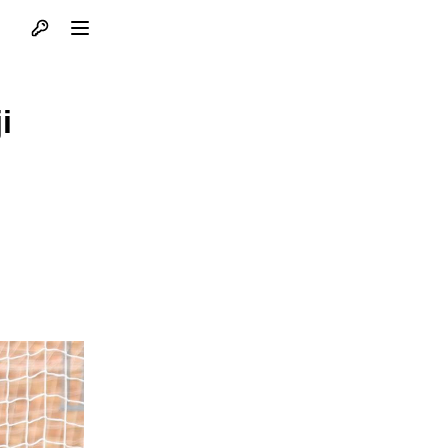
Otvori profil
Otvori meni
i