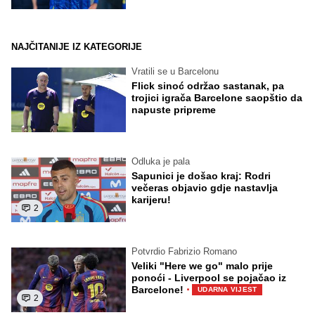
NAJČITANIJE IZ KATEGORIJE
Vratili se u Barcelonu
Flick sinoć održao sastanak, pa
trojici igrača Barcelone saopštio da
napuste pripreme
Odluka je pala
Sapunici je došao kraj: Rodri
večeras objavio gdje nastavlja
karijeru!
2
Potvrdio Fabrizio Romano
Veliki "Here we go" malo prije
ponoći - Liverpool se pojačao iz
·
Barcelone!
UDARNA VIJEST
2