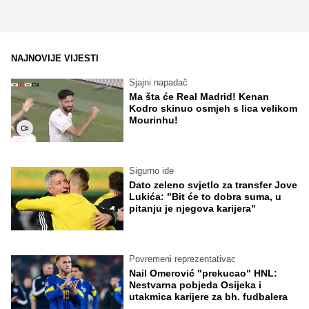
NAJNOVIJE VIJESTI
Sjajni napadač
Ma šta će Real Madrid! Kenan
Kodro skinuo osmjeh s lica velikom
Mourinhu!
Sigurno ide
Dato zeleno svjetlo za transfer Jove
Lukića: "Bit će to dobra suma, u
pitanju je njegova karijera"
Povremeni reprezentativac
Nail Omerović "prekucao" HNL:
Nestvarna pobjeda Osijeka i
utakmica karijere za bh. fudbalera