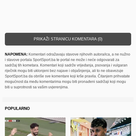
PRIKAŽI STRANICU KOMENTARA (0)
NAPOMENA:
Komentari odražavaju stavove njihovih autora/ica, a ne nužno
i stavove portala SportSport.ba te portal ne može i neće odgovarati za
sadržaj tih kometara. Komentari koji sadrže vrijeđanja, psovanja i vulgaran
riječnik mogu biti uklonjeni bez najave i objašnjenja, ali to ne obavezuje
SportSport.ba da obriše sve komentare koji krše pravila. Čitanjem prihvatate
mogućnost da među komentarima mogu biti pronađeni sadržaji koji mogu
biti u suprotnosti sa vašim uvjerenjima.
POPULARNO