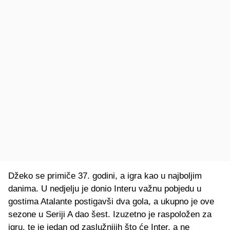
Džeko se primiče 37. godini, a igra kao u najboljim
danima. U nedjelju je donio Interu važnu pobjedu u
gostima Atalante postigavši dva gola, a ukupno je ove
sezone u Seriji A dao šest. Izuzetno je raspoložen za
igru, te je jedan od zaslužnijih što će Inter, a ne