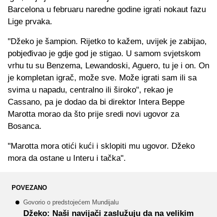
Barcelona u februaru naredne godine igrati nokaut fazu
Lige prvaka.
"Džeko je šampion. Rijetko to kažem, uvijek je zabijao,
pobjeđivao je gdje god je stigao. U samom svjetskom
vrhu tu su Benzema, Lewandoski, Aguero, tu je i on. On
je kompletan igrač, može sve. Može igrati sam ili sa
svima u napadu, centralno ili široko", rekao je
Cassano, pa je dodao da bi direktor Intera Beppe
Marotta morao da što prije sredi novi ugovor za
Bosanca.
"Marotta mora otići kući i sklopiti mu ugovor. Džeko
mora da ostane u Interu i tačka".
POVEZANO
Govorio o predstojećem Mundijalu
Džeko: Naši navijači zaslužuju da na velikim