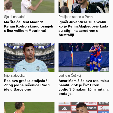
Sjajni napadač
Prelijepe scene u Perthu
Ma šta će Real Madrid!
Igrači Juventusa su shvatili
Kenan Kodro skinuo osmjeh
ko je Kerim Alajbegović kada
s lica velikom Mourinhu!
su stigli na aerodrom u
Australiji
Nije zadovoljan
Ludilo u Češkoj
Realova greška stoljeća?!
Amar Memić će ovu utakmicu
Zbog jedne rečenice Rodri
pamtiti dok je živ: Plzen
ide u Barcelonu
vodio 3:0 nakon 10 minuta, a
onda je...