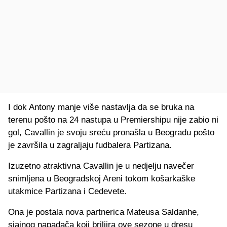
I dok Antony manje više nastavlja da se bruka na
terenu pošto na 24 nastupa u Premiershipu nije zabio ni
gol, Cavallin je svoju sreću pronašla u Beogradu pošto
je završila u zagraljaju fudbalera Partizana.
Izuzetno atraktivna Cavallin je u nedjelju navečer
snimljena u Beogradskoj Areni tokom košarkaške
utakmice Partizana i Cedevete.
Ona je postala nova partnerica Mateusa Saldanhe,
sjajnog napadača koji briljira ove sezone u dresu