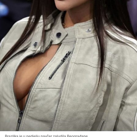
Brazilka je u nedjelju navčer zaludila Beograđane