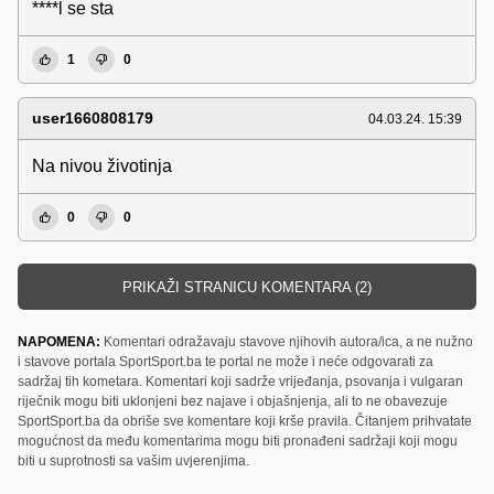
****l se sta
1
0
user1660808179
04.03.24. 15:39
Na nivou životinja
0
0
PRIKAŽI STRANICU KOMENTARA (2)
NAPOMENA:
Komentari odražavaju stavove njihovih autora/ica, a ne nužno
i stavove portala SportSport.ba te portal ne može i neće odgovarati za
sadržaj tih kometara. Komentari koji sadrže vrijeđanja, psovanja i vulgaran
riječnik mogu biti uklonjeni bez najave i objašnjenja, ali to ne obavezuje
SportSport.ba da obriše sve komentare koji krše pravila. Čitanjem prihvatate
mogućnost da među komentarima mogu biti pronađeni sadržaji koji mogu
biti u suprotnosti sa vašim uvjerenjima.