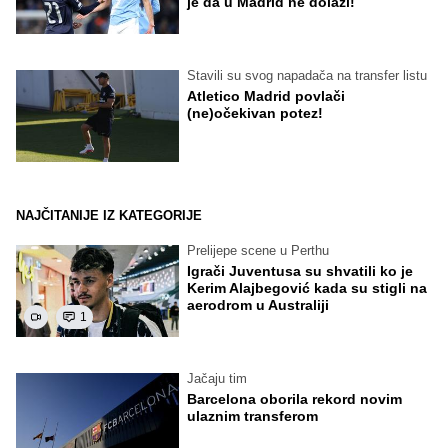
je da u Madrid ne dolazi!
Stavili su svog napadača na transfer listu
Atletico Madrid povlači
(ne)očekivan potez!
NAJČITANIJE IZ KATEGORIJE
Prelijepe scene u Perthu
Igrači Juventusa su shvatili ko je
Kerim Alajbegović kada su stigli na
aerodrom u Australiji
1
Jačaju tim
Barcelona oborila rekord novim
ulaznim transferom