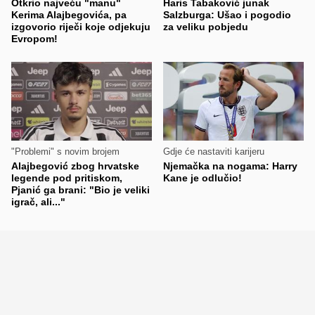
Otkrio najveću "manu"
Haris Tabaković junak
Kerima Alajbegovića, pa
Salzburga: Ušao i pogodio
izgovorio riječi koje odjekuju
za veliku pobjedu
Evropom!
"Problemi" s novim brojem
Gdje će nastaviti karijeru
Alajbegović zbog hrvatske
Njemačka na nogama: Harry
legende pod pritiskom,
Kane je odlučio!
Pjanić ga brani: "Bio je veliki
igrač, ali..."