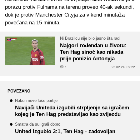
porazu protiv Fulhama na terenu proveo 40-ak sekundi,
dok je protiv Manchester Cityja za vikend minutaža
povećana na 15 minuta.
Ni Brazilcu nije bilo jasno šta radi
Najgori rođendan u životu:
Ten Hag sinoć kao nikada
prije ponizio Antonyja
1
25.02.24. 09:22
POVEZANO
Nakon nove loše partije
Navijači Uniteda izgubili strpljenje sa igračem
kojeg je Ten Hag predstavljao kao zvijezdu
Smatra da su igrali dobro
United izgubio 3:1, Ten Hag - zadovoljan